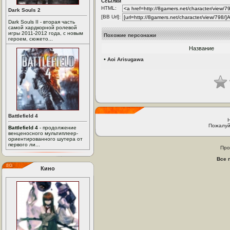
Ссылки
HTML:
Dark Souls 2
[BB Url]:
Dark Souls II - вторая часть
самой хардкорной ролевой
игры 2011-2012 года, с новым
Похожие персонажи
героем, сюжето...
Название
•
Aoi Arisugawa
Battlefield 4
Пожалуй
Battlefield 4
- продолжение
венценосного мультиплеер-
ориентированного шутера от
первого ли...
Про
Все 
Кино