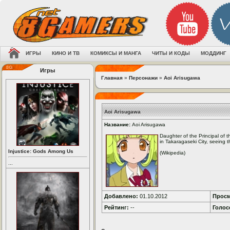
ИГРЫ
КИНО И ТВ
КОМИКСЫ И МАНГА
ЧИТЫ И КОДЫ
МОДДИНГ
Игры
Главная
»
Персонажи
»
Aoi Arisugawa
Aoi Arisugawa
Название:
Aoi Arisugawa
Daughter of the Principal of t
in Takaragaseki City, seeing t
Injustice: Gods Among Us
(Wikipedia)
...
Добавлено:
01.10.2012
Просм
Рейтинг:
--
Голос