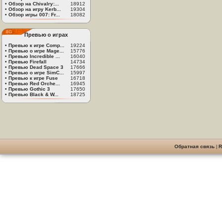
•
Обзор на Chivalry:...
18912
•
Обзор на игру Kerb...
19304
•
Обзор игры 007: Fr...
18082
Превью о играх
•
Превью к игре Comp...
19224
•
Превью о игре Mage...
15776
•
Превью Incredible ...
16040
•
Превью Firefall
14734
•
Превью Dead Space 3
17666
•
Превью о игре SimC...
15997
•
Превью к игре Fuse
16718
•
Превью Red Orche...
16945
•
Превью Gothic 3
17650
•
Превью Black & W...
18725
Обратная связь
|