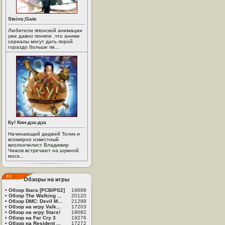
Steins;Gate
Любители японской анимации
уже давно поняли ,что аниме
сериалы могут дать порой
гораздо больше пи...
Ку! Кин-дза-дза
Начинающий диджей Толик и
всемирно известный
виолончелист Владимир
Чижов встречают на шумной
моск...
Обзоры на игры
•
Обзор Ibara [PCB/PS2]
19688
•
Обзор The Walking ...
20120
•
Обзор DMC: Devil M...
21288
•
Обзор на игру Valk...
17203
•
Обзор на игру Stars!
19082
•
Обзор на Far Cry 3
19276
•
Обзор на Resident ...
17272