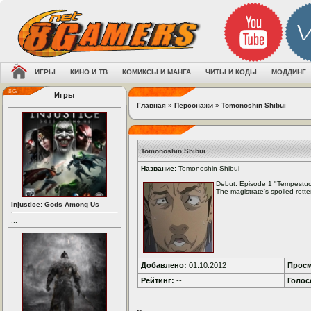
ИГРЫ
КИНО И ТВ
КОМИКСЫ И МАНГА
ЧИТЫ И КОДЫ
МОДДИНГ
Игры
Главная
»
Персонажи
»
Tomonoshin Shibui
Tomonoshin Shibui
Название:
Tomonoshin Shibui
Debut: Episode 1 "Tempestu
The magistrate's spoiled-rotte
Injustice: Gods Among Us
...
Добавлено:
01.10.2012
Просм
Рейтинг:
--
Голос