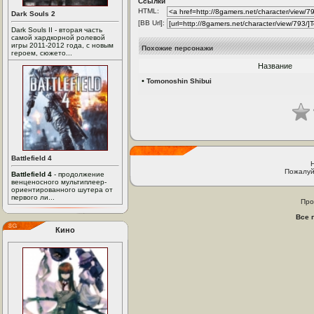
Ссылки
HTML:
Dark Souls 2
[BB Url]:
Dark Souls II - вторая часть
самой хардкорной ролевой
игры 2011-2012 года, с новым
Похожие персонажи
героем, сюжето...
Название
•
Tomonoshin Shibui
Battlefield 4
Пожалуй
Battlefield 4
- продолжение
венценосного мультиплеер-
ориентированного шутера от
первого ли...
Про
Все 
Кино