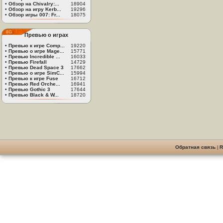
•
Обзор на Chivalry:...
18904
•
Обзор на игру Kerb...
19296
•
Обзор игры 007: Fr...
18075
Превью о играх
•
Превью к игре Comp...
19220
•
Превью о игре Mage...
15771
•
Превью Incredible ...
16033
•
Превью Firefall
14729
•
Превью Dead Space 3
17662
•
Превью о игре SimC...
15994
•
Превью к игре Fuse
16712
•
Превью Red Orche...
16941
•
Превью Gothic 3
17644
•
Превью Black & W...
18720
Обратная связь
|