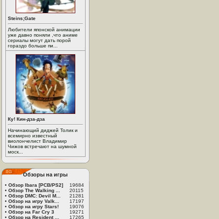
Steins;Gate
Любители японской анимации
уже давно поняли ,что аниме
сериалы могут дать порой
гораздо больше пи...
Ку! Кин-дза-дза
Начинающий диджей Толик и
всемирно известный
виолончелист Владимир
Чижов встречают на шумной
моск...
Обзоры на игры
•
Обзор Ibara [PCB/PS2]
19684
•
Обзор The Walking ...
20115
•
Обзор DMC: Devil M...
21281
•
Обзор на игру Valk...
17197
•
Обзор на игру Stars!
19076
•
Обзор на Far Cry 3
19271
•
Обзор на Resident ...
17265