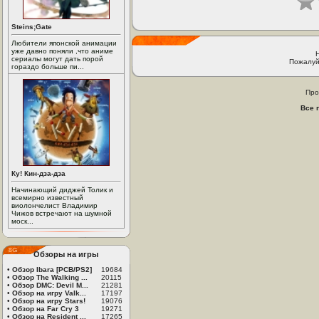
Steins;Gate
Любители японской анимации
уже давно поняли ,что аниме
сериалы могут дать порой
Пожалуй
гораздо больше пи...
Про
Все 
Ку! Кин-дза-дза
Начинающий диджей Толик и
всемирно известный
виолончелист Владимир
Чижов встречают на шумной
моск...
Обзоры на игры
•
Обзор Ibara [PCB/PS2]
19684
•
Обзор The Walking ...
20115
•
Обзор DMC: Devil M...
21281
•
Обзор на игру Valk...
17197
•
Обзор на игру Stars!
19076
•
Обзор на Far Cry 3
19271
•
Обзор на Resident ...
17265