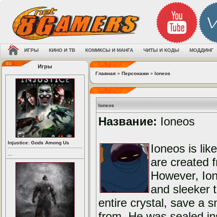
ИГРЫ
КИНО И ТВ
КОМИКСЫ И МАНГА
ЧИТЫ И КОДЫ
МОДДИНГ
Игры
Главная
»
Персонажи
»
Ioneos
Ioneos
Название:
Ioneos
Injustice: Gods Among Us
Ioneos is lik
...
are created 
However, Ion
and sleeker 
entire crystal, save a
from. He was sealed ins