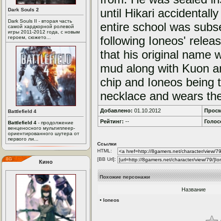
until Hikari accidentally
Dark Souls 2
Dark Souls II - вторая часть
entire school was subs
самой хардкорной ролевой
игры 2011-2012 года, с новым
following Ioneos' relea
героем, сюжето...
that his original name 
mud along with Kuon an
chip and Ioneos being t
necklace and wears the
Добавлено:
01.10.2012
Просм
Battlefield 4
Рейтинг:
--
Голос
Battlefield 4
- продолжение
венценосного мультиплеер-
ориентированного шутера от
первого ли...
Ссылки
HTML:
[BB Url]:
Кино
Похожие персонажи
Название
•
Ioneos