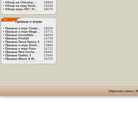
•
Обзор на Chivalry:...
18904
•
Обзор на игру Kerb...
19296
•
Обзор игры 007: Fr...
18075
Превью о играх
•
Превью к игре Comp...
19220
•
Превью о игре Mage...
15771
•
Превью Incredible ...
16033
•
Превью Firefall
14729
•
Превью Dead Space 3
17662
•
Превью о игре SimC...
15994
•
Превью к игре Fuse
16712
•
Превью Red Orche...
16941
•
Превью Gothic 3
17644
•
Превью Black & W...
18720
Обратная связь
|