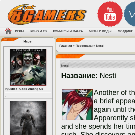
ИГРЫ
КИНО И ТВ
КОМИКСЫ И МАНГА
ЧИТЫ И КОДЫ
МОДДИНГ
Игры
Главная
»
Персонажи
»
Nesti
Nesti
Название:
Nesti
Injustice: Gods Among Us
Another of t
...
a brief appea
again until th
Apparently sh
and she spends her tim
such. She discovers an 