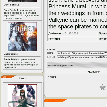
Princess Mural, in whi
Dark Souls 2
Dark Souls II - вторая часть
their weddings in front 
самой хардкорной ролевой
игры 2011-2012 года, с новым
Valkyrie can be married
героем, сюжето...
the space pirates to com
Добавлено:
01.10.2012
Просм
Рейтинг:
--
Голос
Ссылки
HTML:
Battlefield 4
[BB Url]:
Battlefield 4
- продолжение
венценосного мультиплеер-
ориентированного шутера от
Похожие персонажи
первого ли...
Название
•
Nesti
Кино