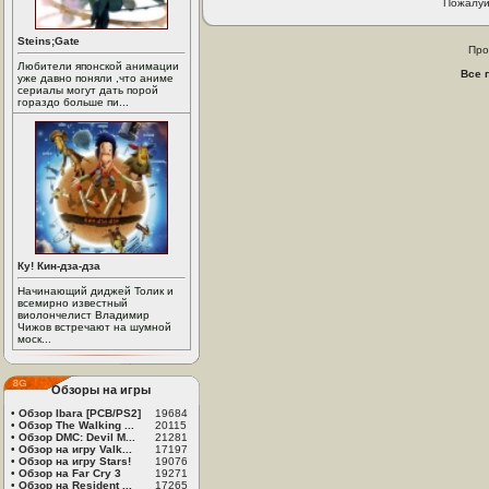
Пожалуй
Steins;Gate
Про
Любители японской анимации
Все 
уже давно поняли ,что аниме
сериалы могут дать порой
гораздо больше пи...
Ку! Кин-дза-дза
Начинающий диджей Толик и
всемирно известный
виолончелист Владимир
Чижов встречают на шумной
моск...
Обзоры на игры
•
Обзор Ibara [PCB/PS2]
19684
•
Обзор The Walking ...
20115
•
Обзор DMC: Devil M...
21281
•
Обзор на игру Valk...
17197
•
Обзор на игру Stars!
19076
•
Обзор на Far Cry 3
19271
•
Обзор на Resident ...
17265