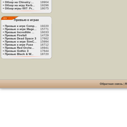
•
Обзор на Chivalry:...
18904
•
Обзор на игру Kerb...
19296
•
Обзор игры 007: Fr...
18075
Превью о играх
•
Превью к игре Comp...
19220
•
Превью о игре Mage...
15771
•
Превью Incredible ...
16033
•
Превью Firefall
14729
•
Превью Dead Space 3
17662
•
Превью о игре SimC...
15994
•
Превью к игре Fuse
16712
•
Превью Red Orche...
16941
•
Превью Gothic 3
17644
•
Превью Black & W...
18720
Обратная связь
|