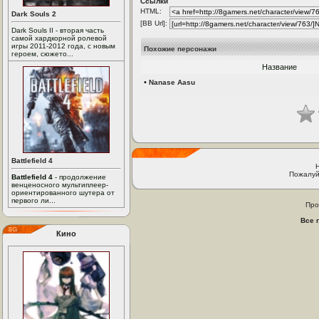
Ссылки
HTML:
Dark Souls 2
[BB Url]:
Dark Souls II - вторая часть
самой хардкорной ролевой
игры 2011-2012 года, с новым
Похожие персонажи
героем, сюжето...
Название
•
Nanase Aasu
Battlefield 4
Пожалуй
Battlefield 4
- продолжение
венценосного мультиплеер-
ориентированного шутера от
первого ли...
Про
Все 
Кино