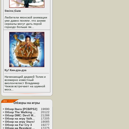
Steins;Gate
Любители японской анимации
уже давно поняли ,что аниме
сериалы могут дать порой
гораздо больше пи...
Ку! Кин-дза-дза
Начинающий диджей Толик и
всемирно известный
виолончелист Владимир
Чижов встречают на шумной
моск...
Обзоры на игры
•
Обзор Ibara [PCB/PS2]
19690
•
Обзор The Walking ...
20122
•
Обзор DMC: Devil M...
21288
•
Обзор на игру Valk...
17205
•
Обзор на игру Stars!
19085
•
Обзор на Far Cry 3
19277
•
Обзор на Resident ...
17275