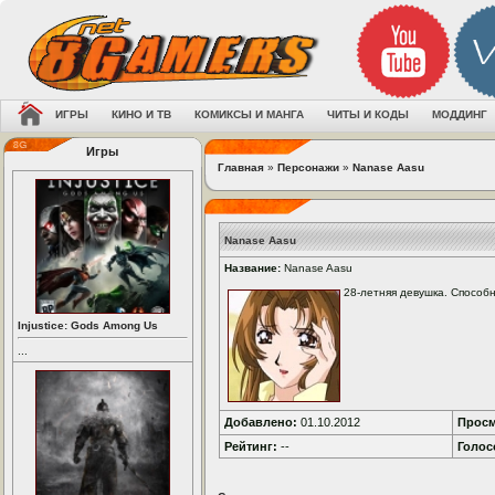
ИГРЫ
КИНО И ТВ
КОМИКСЫ И МАНГА
ЧИТЫ И КОДЫ
МОДДИНГ
Игры
Главная
»
Персонажи
»
Nanase Aasu
Nanase Aasu
Название:
Nanase Aasu
28-летняя девушка. Способн
Injustice: Gods Among Us
...
Добавлено:
01.10.2012
Просм
Рейтинг:
--
Голос