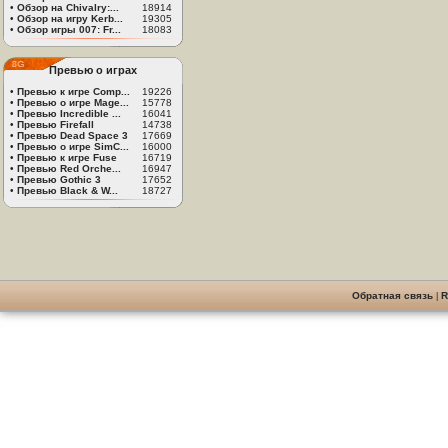
•
Обзор на Chivalry:...
18914
•
Обзор на игру Kerb...
19305
•
Обзор игры 007: Fr...
18083
Превью о играх
•
Превью к игре Comp...
19226
•
Превью о игре Mage...
15778
•
Превью Incredible ...
16041
•
Превью Firefall
14738
•
Превью Dead Space 3
17669
•
Превью о игре SimC...
16000
•
Превью к игре Fuse
16719
•
Превью Red Orche...
16947
•
Превью Gothic 3
17652
•
Превью Black & W...
18727
Обратная связь
|