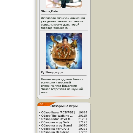
Steins;Gate
Любители японской анимации
уже давно поняли ,что аниме
сериалы могут дать порой
гораздо больше пи...
Ку! Кин-дза-дза
Начинающий диджей Толик и
всемирно известный
виолончелист Владимир
Чижов встречают на шумной
моск...
Обзоры на игры
•
Обзор Ibara [PCB/PS2]
19684
•
Обзор The Walking ...
20115
•
Обзор DMC: Devil M...
21281
•
Обзор на игру Valk...
17197
•
Обзор на игру Stars!
19076
•
Обзор на Far Cry 3
19271
•
Обзор на Resident ...
17265