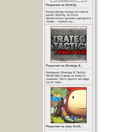
Рецензия на SimCity
Когда месяц назад состоялся
релиз SimCity, по Сети
прокатилось цунами народного
гнева – глупые ош...
Рецензия на Strategy &...
Название Strategy & Tactics:
World War II вряд ли кому-то
знакомо. Зато одного взгляда
на ее скри...
Рецензия на игру Scrib...