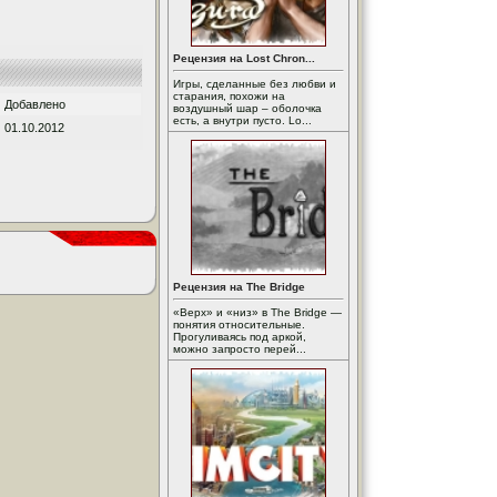
Рецензия на Lost Chron...
Игры, сделанные без любви и
старания, похожи на
Добавлено
воздушный шар – оболочка
есть, а внутри пусто. Lo...
01.10.2012
Рецензия на The Bridge
«Верх» и «низ» в The Bridge —
понятия относительные.
Прогуливаясь под аркой,
можно запросто перей...