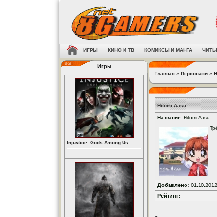
ИГРЫ
КИНО И ТВ
КОМИКСЫ И МАНГА
ЧИТЫ
Игры
Главная
»
Персонажи
»
H
Hitomi Aasu
Название:
Hitomi Aasu
Тр
Injustice: Gods Among Us
...
Добавлено:
01.10.2012
Рейтинг:
--