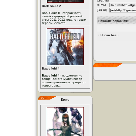
Ссылки
HTML:
Dark Souls 2
[BB Url]:
Dark Souls II - вторая часть
самой хардкорной ролевой
игры 2011-2012 года, с новым
Похожие персонажи
героем, сюжето...
•
Hitomi Aasu
Battlefield 4
Battlefield 4
- продолжение
венценосного мультиплеер-
ориентированного шутера от
первого ли...
Кино