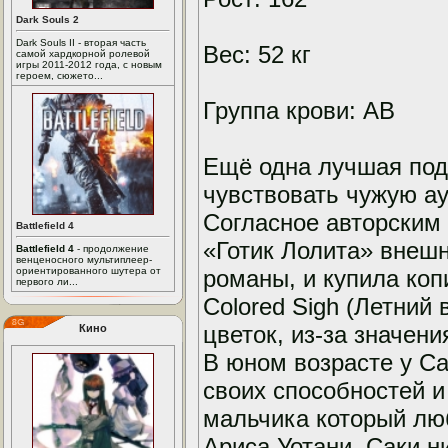
Dark Souls 2
Dark Souls II - вторая часть
Вес: 52 кг
самой хардкорной ролевой
игры 2011-2012 года, с новым
героем, сюжето...
Группа крови: AB
Ещё одна лучшая подр
чувствовать чужую ау
Согласное авторским
Battlefield 4
«Готик Лолита» внешн
Battlefield 4
- продолжение
венценосного мультиплеер-
ориентированного шутера от
романы, и купила ко
первого ли...
Colored Sigh (Летний
цветок, из-за значен
Кино
В юном возрасте у С
своих способностей и
мальчика который люб
Ариса Уотани, Саки н