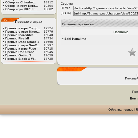
•
Обзор на Chivalry:...
18912
Ссылки
•
Обзор на игру Kerb...
19304
HTML:
•
Обзор игры 007: Fr...
18082
[BB Url]:
Превью о играх
Похожие персонажи
•
Превью к игре Comp...
19224
•
Превью о игре Mage...
15776
Название
•
Превью Incredible ...
16040
•
Превью Firefall
14734
•
Saki Hanajima
•
Превью Dead Space 3
17666
•
Превью о игре SimC...
15997
•
Превью к игре Fuse
16718
•
Превью Red Orche...
16945
•
Превью Gothic 3
17650
•
Превью Black & W...
18725
Пожалуй
Про
Все 
Обратная связь
|