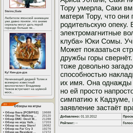
Тору умерла, Саки в
Steins;Gate
матери Тору, что они 
Любители японской анимации
уже давно поняли ,что аниме
родительскую опеку. 
сериалы могут дать порой
гораздо больше пи...
электромагнитные во
клуба» Юки Сомы. Учи
Может показаться стра
дружбы горы свернёт.
тоже довольно зага
способностью наклад
Ку! Кин-дза-дза
Начинающий диджей Толик и
их имя. Она однажды 
всемирно известный
виолончелист Владимир
но ей просто напрост
Чижов встречают на шумной
моск...
симпатию к Кадзуме, 
заявление застаёт вр
Обзоры на игры
•
Обзор Ibara [PCB/PS2]
19688
•
Обзор The Walking ...
20120
Добавлено:
01.10.2012
Просм
•
Обзор DMC: Devil M...
21288
•
Обзор на игру Valk...
17203
Рейтинг:
--
Голос
•
Обзор на игру Stars!
19082
•
Обзор на Far Cry 3
19276
•
Обзор на Resident ...
17272