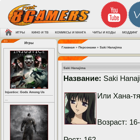
ИГРЫ
КИНО И ТВ
КОМИКСЫ И МАНГА
ЧИТЫ И КОДЫ
МОДДИНГ
Игры
Главная
»
Персонажи
»
Saki Hanajima
Saki Hanajima
Название:
Saki Hanaj
Injustice: Gods Among Us
Или Хана-тя
...
Возраст: 16
Рост: 162