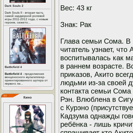
Вес: 43 кг
Dark Souls 2
Dark Souls II - вторая часть
самой хардкорной ролевой
игры 2011-2012 года, с новым
Знак: Рак
героем, сюжето...
Глава семьи Сома. В 
читатель узнает, что 
воспитывалась как ма
в раннем возрасте. 
Battlefield 4
приказов, Акито всег
Battlefield 4
- продолжение
венценосного мультиплеер-
ориентированного шутера от
людьми из-за своей 
первого ли...
контакта семьи Сома
Рэн. Влюблена в Сигу
Кино
с Курэно (присутствуе
Кадзума однажды гово
ребёнка - лишь кричит
спрашивает кто Акито 