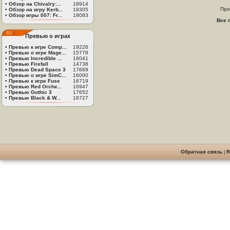
•
Обзор на Chivalry:...
18914
Про
•
Обзор на игру Kerb...
19305
•
Обзор игры 007: Fr...
18083
Все 
Превью о играх
•
Превью к игре Comp...
19226
•
Превью о игре Mage...
15778
•
Превью Incredible ...
16041
•
Превью Firefall
14738
•
Превью Dead Space 3
17669
•
Превью о игре SimC...
16000
•
Превью к игре Fuse
16719
•
Превью Red Orche...
16947
•
Превью Gothic 3
17652
•
Превью Black & W...
18727
Обратная связь
|