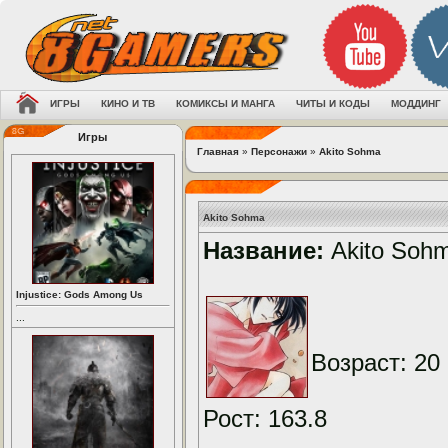
ИГРЫ
КИНО И ТВ
КОМИКСЫ И МАНГА
ЧИТЫ И КОДЫ
МОДДИНГ
Игры
Главная
»
Персонажи
»
Akito Sohma
Akito Sohma
Название:
Akito Soh
Injustice: Gods Among Us
...
Возраст: 20
Рост: 163.8