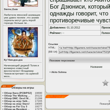
Бог Дзюниси, который
Steins;Gate
однажды говорит, чт
Любители японской анимации
уже давно поняли ,что аниме
противоречивые чувс
сериалы могут дать порой
гораздо больше пи...
Добавлено:
01.10.2012
Просм
Рейтинг:
--
Голос
Ссылки
HTML:
[BB Url]:
Ку! Кин-дза-дза
Похожие персонажи
Начинающий диджей Толик и
Название
всемирно известный
виолончелист Владимир
•
Akito Sohma
Чижов встречают на шумной
моск...
Обзоры на игры
•
Обзор Ibara [PCB/PS2]
19690
•
Обзор The Walking ...
20122
•
Обзор DMC: Devil M...
21288
•
Обзор на игру Valk...
17205
•
Обзор на игру Stars!
19085
Пожалуй
•
Обзор на Far Cry 3
19277
•
Обзор на Resident ...
17275