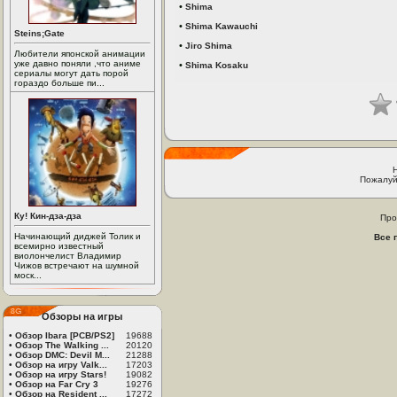
•
Shima
•
Shima Kawauchi
Steins;Gate
•
Jiro Shima
Любители японской анимации
уже давно поняли ,что аниме
•
Shima Kosaku
сериалы могут дать порой
гораздо больше пи...
Пожалуй
Ку! Кин-дза-дза
Про
Начинающий диджей Толик и
Все 
всемирно известный
виолончелист Владимир
Чижов встречают на шумной
моск...
Обзоры на игры
•
Обзор Ibara [PCB/PS2]
19688
•
Обзор The Walking ...
20120
•
Обзор DMC: Devil M...
21288
•
Обзор на игру Valk...
17203
•
Обзор на игру Stars!
19082
•
Обзор на Far Cry 3
19276
•
Обзор на Resident ...
17272