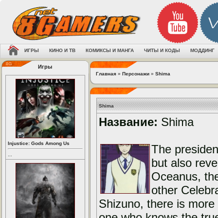
ИГРЫ
КИНО И ТВ
КОМИКСЫ И МАНГА
ЧИТЫ И КОДЫ
МОДДИНГ
Игры
Главная
»
Персонажи
»
Shima
Shima
Название:
Shima
Injustice: Gods Among Us
The presiden
...
but also rev
Oceanus, the
other Celebr
Shizuno, there is more
one who knows the true