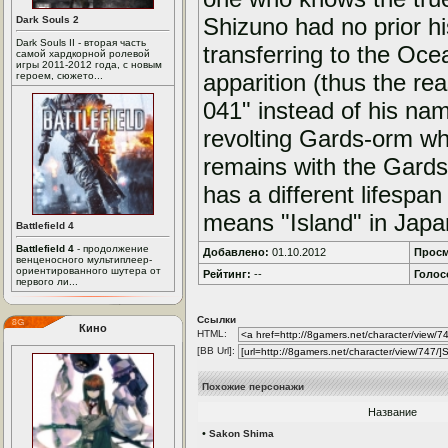
Shizuno had no prior h
Dark Souls 2
Dark Souls II - вторая часть
transferring to the Ocea
самой хардкорной ролевой
игры 2011-2012 года, с новым
apparition (thus the r
героем, сюжето...
041" instead of his name
revolting Gards-orm wh
remains with the Gards-
has a different lifespa
means "Island" in Japa
Battlefield 4
Battlefield 4
- продолжение
Добавлено:
01.10.2012
Просм
венценосного мультиплеер-
ориентированного шутера от
Рейтинг:
--
Голос
первого ли...
Ссылки
Кино
HTML:
[BB Url]:
Похожие персонажи
Название
•
Sakon Shima