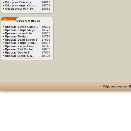
•
Обзор на Chivalry:...
18912
•
Обзор на игру Kerb...
19304
•
Обзор игры 007: Fr...
18082
Превью о играх
•
Превью к игре Comp...
19224
•
Превью о игре Mage...
15776
•
Превью Incredible ...
16040
•
Превью Firefall
14734
•
Превью Dead Space 3
17666
•
Превью о игре SimC...
15997
•
Превью к игре Fuse
16718
•
Превью Red Orche...
16945
•
Превью Gothic 3
17650
•
Превью Black & W...
18725
Обратная связь
|