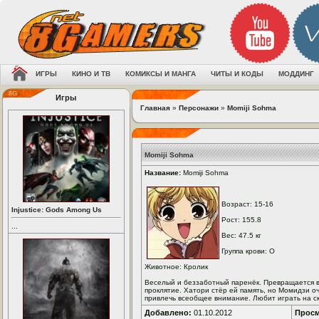
ИГРЫ
КИНО И ТВ
КОМИКСЫ И МАНГА
ЧИТЫ И КОДЫ
МОДДИНГ
Игры
Главная
»
Персонажи
»
Momiji Sohma
Momiji Sohma
Название:
Momiji Sohma
Возраст: 15-16
Injustice: Gods Among Us
Рост: 155.8
...
Вес: 47.5 кг
Группа крови: O
Животное: Кролик
Веселый и беззаботный паренёк. Превращается в к
проклятие. Хатори стёр ей память, но Момидзи о
привлечь всеобщее внимание. Любит играть на ск
Добавлено:
01.10.2012
Просм