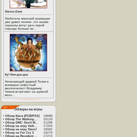
Steins;Gate
Любители японской анимации
уже давно поняли ,что аниме
сериалы могут дать порой
гораздо больше пи...
Ку! Кин-дза-дза
Начинающий диджей Толик и
всемирно известный
виолончелист Владимир
Чижов встречают на шумной
моск...
Обзоры на игры
•
Обзор Ibara [PCB/PS2]
19688
•
Обзор The Walking ...
20120
•
Обзор DMC: Devil M...
21288
•
Обзор на игру Valk...
17203
•
Обзор на игру Stars!
19082
•
Обзор на Far Cry 3
19276
•
Обзор на Resident ...
17272