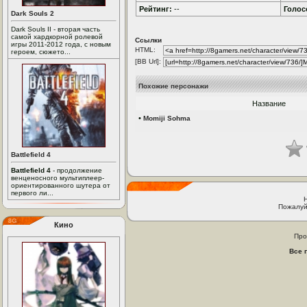
Рейтинг:
--
Голос
Dark Souls 2
Dark Souls II - вторая часть
самой хардкорной ролевой
Ссылки
игры 2011-2012 года, с новым
HTML:
героем, сюжето...
[BB Url]:
Похожие персонажи
Название
•
Momiji Sohma
Battlefield 4
Battlefield 4
- продолжение
венценосного мультиплеер-
ориентированного шутера от
первого ли...
Пожалуй
Кино
Про
Все 