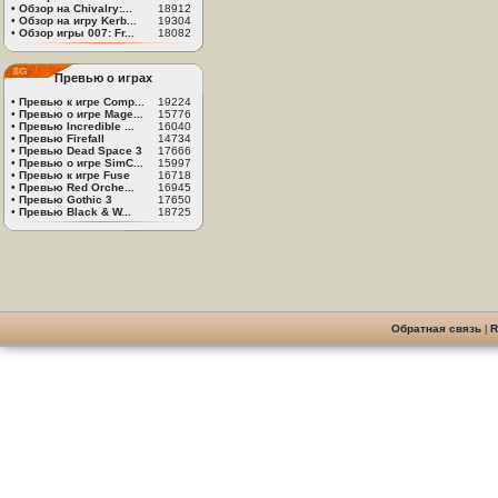
•
Обзор на Chivalry:...
18912
•
Обзор на игру Kerb...
19304
•
Обзор игры 007: Fr...
18082
Превью о играх
•
Превью к игре Comp...
19224
•
Превью о игре Mage...
15776
•
Превью Incredible ...
16040
•
Превью Firefall
14734
•
Превью Dead Space 3
17666
•
Превью о игре SimC...
15997
•
Превью к игре Fuse
16718
•
Превью Red Orche...
16945
•
Превью Gothic 3
17650
•
Превью Black & W...
18725
Обратная связь
|