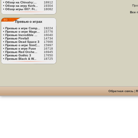
•
Обзор на Chivalry:...
18912
Про
•
Обзор на игру Kerb...
19304
•
Обзор игры 007: Fr...
18082
Все 
Превью о играх
•
Превью к игре Comp...
19224
•
Превью о игре Mage...
15776
•
Превью Incredible ...
16040
•
Превью Firefall
14734
•
Превью Dead Space 3
17666
•
Превью о игре SimC...
15997
•
Превью к игре Fuse
16718
•
Превью Red Orche...
16945
•
Превью Gothic 3
17650
•
Превью Black & W...
18725
Обратная связь
|