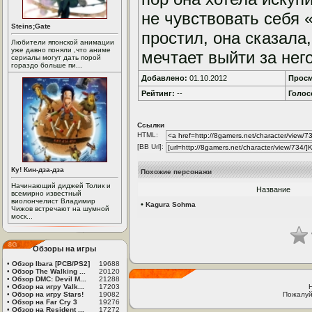
не чувствовать себя «
Steins;Gate
простил, она сказала
Любители японской анимации
уже давно поняли ,что аниме
мечтает выйти за нег
сериалы могут дать порой
гораздо больше пи...
Добавлено:
01.10.2012
Просм
Рейтинг:
--
Голос
Ссылки
HTML:
[BB Url]:
Ку! Кин-дза-дза
Похожие персонажи
Начинающий диджей Толик и
Название
всемирно известный
виолончелист Владимир
•
Kagura Sohma
Чижов встречают на шумной
моск...
Обзоры на игры
•
Обзор Ibara [PCB/PS2]
19688
•
Обзор The Walking ...
20120
•
Обзор DMC: Devil M...
21288
•
Обзор на игру Valk...
17203
•
Обзор на игру Stars!
19082
Пожалуй
•
Обзор на Far Cry 3
19276
•
Обзор на Resident ...
17272