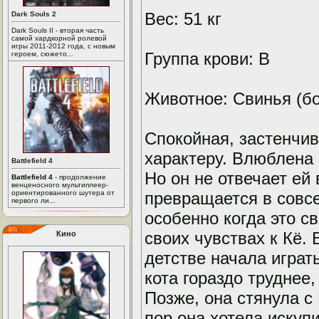
Вес: 51 кг
Dark Souls 2
Dark Souls II - вторая часть
самой хардкорной ролевой
игры 2011-2012 года, с новым
Группа крови: B
героем, сюжето...
Животное: Свинья (б
Спокойная, застенчив
характеру. Влюблена 
Battlefield 4
Но он не отвечает ей
Battlefield 4
- продолжение
венценосного мультиплеер-
ориентированного шутера от
превращается в совсе
первого ли...
особенно когда это с
своих чувствах к Кё. 
Кино
детстве начала играть
кота гораздо труднее,
Позже, она стянула с 
пор она хотела искуп