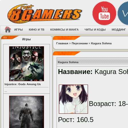
ИГРЫ
КИНО И ТВ
КОМИКСЫ И МАНГА
ЧИТЫ И КОДЫ
МОДДИНГ
Игры
Главная
»
Персонажи
»
Kagura Sohma
Kagura Sohma
Название:
Kagura So
Injustice: Gods Among Us
...
Возраст: 18
Рост: 160.5