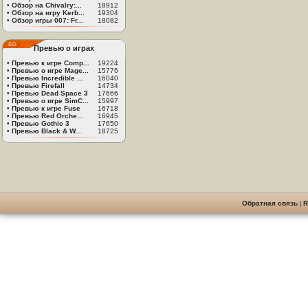
•
Обзор на Chivalry:...
18912
•
Обзор на игру Kerb...
19304
•
Обзор игры 007: Fr...
18082
Превью о играх
•
Превью к игре Comp...
19224
•
Превью о игре Mage...
15776
•
Превью Incredible ...
16040
•
Превью Firefall
14734
•
Превью Dead Space 3
17666
•
Превью о игре SimC...
15997
•
Превью к игре Fuse
16718
•
Превью Red Orche...
16945
•
Превью Gothic 3
17650
•
Превью Black & W...
18725
Обратная связь
|