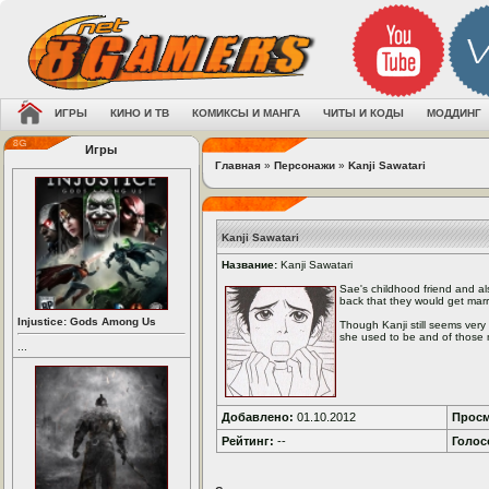
ИГРЫ
КИНО И ТВ
КОМИКСЫ И МАНГА
ЧИТЫ И КОДЫ
МОДДИНГ
Игры
Главная
»
Персонажи
»
Kanji Sawatari
Kanji Sawatari
Название:
Kanji Sawatari
Sae's childhood friend and 
back that they would get mar
Injustice: Gods Among Us
Though Kanji still seems very
she used to be and of those 
...
Добавлено:
01.10.2012
Просм
Рейтинг:
--
Голос