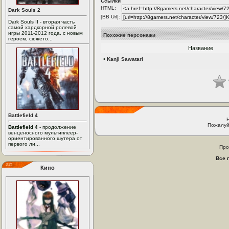
Ссылки
HTML:
Dark Souls 2
[BB Url]:
Dark Souls II - вторая часть
самой хардкорной ролевой
игры 2011-2012 года, с новым
Похожие персонажи
героем, сюжето...
Название
•
Kanji Sawatari
Battlefield 4
Пожалуй
Battlefield 4
- продолжение
венценосного мультиплеер-
ориентированного шутера от
первого ли...
Про
Все 
Кино