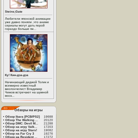
Steins;Gate
Любители японской анимации
уже давно поняли ,что аниме
сериалы могут дать порой
гораздо больше пи...
Ку! Кин-дза-дза
Начинающий диджей Толик и
всемирно известный
виолончелист Владимир
Чижов встречают на шумной
моск...
Обзоры на игры
•
Обзор Ibara [PCB/PS2]
19688
•
Обзор The Walking ...
20120
•
Обзор DMC: Devil M...
21288
•
Обзор на игру Valk...
17203
•
Обзор на игру Stars!
19082
•
Обзор на Far Cry 3
19276
•
Обзор на Resident ...
17272