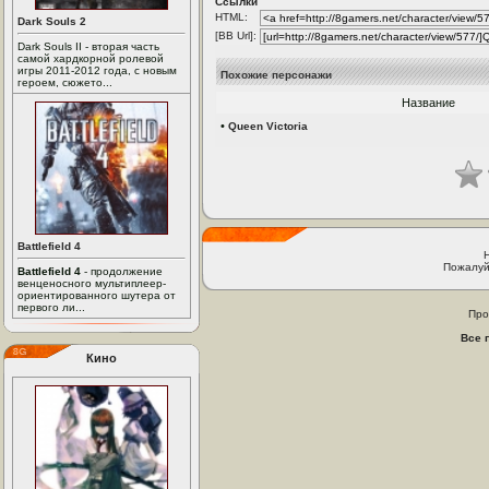
Ссылки
HTML:
Dark Souls 2
[BB Url]:
Dark Souls II - вторая часть
самой хардкорной ролевой
игры 2011-2012 года, с новым
Похожие персонажи
героем, сюжето...
Название
•
Queen Victoria
Battlefield 4
Пожалуй
Battlefield 4
- продолжение
венценосного мультиплеер-
ориентированного шутера от
первого ли...
Про
Все 
Кино