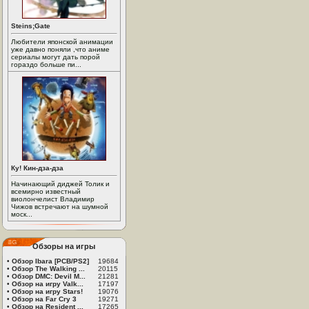
Steins;Gate
Любители японской анимации
уже давно поняли ,что аниме
сериалы могут дать порой
гораздо больше пи...
Ку! Кин-дза-дза
Начинающий диджей Толик и
всемирно известный
виолончелист Владимир
Чижов встречают на шумной
моск...
Обзоры на игры
•
Обзор Ibara [PCB/PS2]
19684
•
Обзор The Walking ...
20115
•
Обзор DMC: Devil M...
21281
•
Обзор на игру Valk...
17197
•
Обзор на игру Stars!
19076
•
Обзор на Far Cry 3
19271
•
Обзор на Resident ...
17265