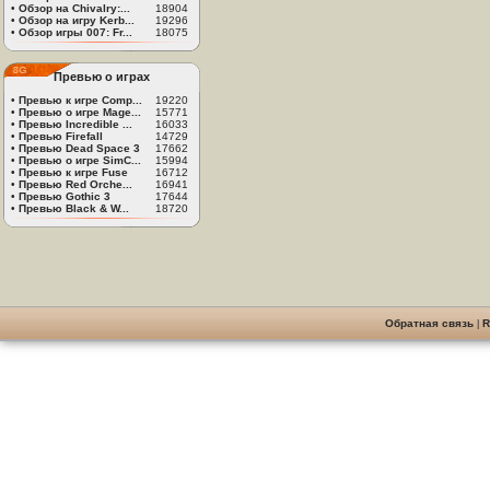
•
Обзор на Chivalry:...
18904
•
Обзор на игру Kerb...
19296
•
Обзор игры 007: Fr...
18075
Превью о играх
•
Превью к игре Comp...
19220
•
Превью о игре Mage...
15771
•
Превью Incredible ...
16033
•
Превью Firefall
14729
•
Превью Dead Space 3
17662
•
Превью о игре SimC...
15994
•
Превью к игре Fuse
16712
•
Превью Red Orche...
16941
•
Превью Gothic 3
17644
•
Превью Black & W...
18720
Обратная связь
|