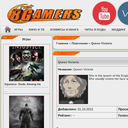
ИГРЫ
КИНО И ТВ
КОМИКСЫ И МАНГА
ЧИТЫ И КОДЫ
МОДДИНГ
Игры
Главная
»
Персонажи
»
Queen Victoria
Queen Victoria
Название:
Queen Victoria
She is the queen of the Engla
She usually covers her face w
Injustice: Gods Among Us
...
Добавлено:
01.10.2012
Просм
Рейтинг:
--
Голос