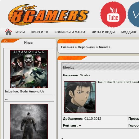
ИГРЫ
КИНО И ТВ
КОМИКСЫ И МАНГА
ЧИТЫ И КОДЫ
МОДДИНГ
Игры
Главная
»
Персонажи
»
Nicolas
Nicolas
Название:
Nicolas
One of the 3 new Strahl cand
Injustice: Gods Among Us
...
Добавлено:
01.10.2012
Просм
Рейтинг:
--
Голос