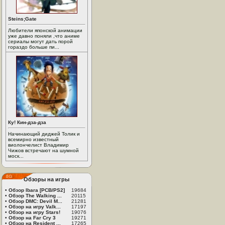
Steins;Gate
Любители японской анимации
уже давно поняли ,что аниме
сериалы могут дать порой
гораздо больше пи...
Ку! Кин-дза-дза
Начинающий диджей Толик и
всемирно известный
виолончелист Владимир
Чижов встречают на шумной
моск...
Обзоры на игры
•
Обзор Ibara [PCB/PS2]
19684
•
Обзор The Walking ...
20115
•
Обзор DMC: Devil M...
21281
•
Обзор на игру Valk...
17197
•
Обзор на игру Stars!
19076
•
Обзор на Far Cry 3
19271
•
Обзор на Resident ...
17265