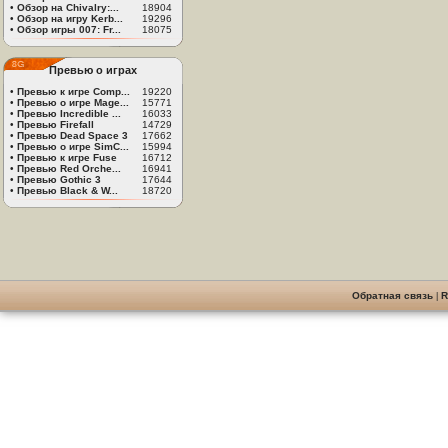
•
Обзор на Chivalry:...
18904
•
Обзор на игру Kerb...
19296
•
Обзор игры 007: Fr...
18075
Превью о играх
•
Превью к игре Comp...
19220
•
Превью о игре Mage...
15771
•
Превью Incredible ...
16033
•
Превью Firefall
14729
•
Превью Dead Space 3
17662
•
Превью о игре SimC...
15994
•
Превью к игре Fuse
16712
•
Превью Red Orche...
16941
•
Превью Gothic 3
17644
•
Превью Black & W...
18720
Обратная связь
|