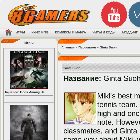
ИГРЫ
КИНО И ТВ
КОМИКСЫ И МАНГА
ЧИТЫ И КОДЫ
МОДДИНГ
Игры
Главная
»
Персонажи
»
Ginta Suoh
Ginta Suoh
Название:
Ginta Suo
Injustice: Gods Among Us
Miki's best 
...
tennis team.
high and onc
note. Howeve
classmates, and Ginta d
same way about Miki, w