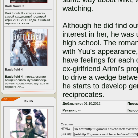
watching.
Dark Souls 2
Dark Souls II - вторая часть
самой хардкорной ролевой
игры 2011-2012 года, с новым
Although he did find ou
героем, сюжето...
interest in her, he was u
high school. The roma
with Yuu's appearance, 
have feelings for each 
ex-girlfriend Arimi's pr
Battlefield 4
to drive a wedge betwe
Battlefield 4
- продолжение
венценосного мультиплеер-
ориентированного шутера от
he starts to develop gen
первого ли...
reciprocates.
Кино
Добавлено:
01.10.2012
Просм
Рейтинг:
--
Голос
Ссылки
HTML:
[BB Url]: