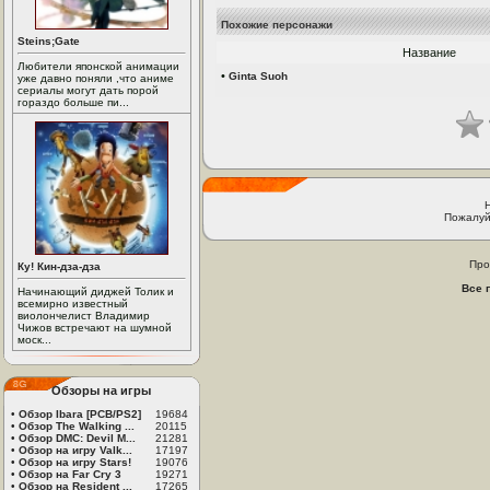
Похожие персонажи
Steins;Gate
Название
Любители японской анимации
•
Ginta Suoh
уже давно поняли ,что аниме
сериалы могут дать порой
гораздо больше пи...
Пожалуй
Про
Ку! Кин-дза-дза
Все 
Начинающий диджей Толик и
всемирно известный
виолончелист Владимир
Чижов встречают на шумной
моск...
Обзоры на игры
•
Обзор Ibara [PCB/PS2]
19684
•
Обзор The Walking ...
20115
•
Обзор DMC: Devil M...
21281
•
Обзор на игру Valk...
17197
•
Обзор на игру Stars!
19076
•
Обзор на Far Cry 3
19271
•
Обзор на Resident ...
17265