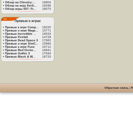
•
Обзор на Chivalry:...
18904
•
Обзор на игру Kerb...
19296
•
Обзор игры 007: Fr...
18075
Превью о играх
•
Превью к игре Comp...
19220
•
Превью о игре Mage...
15771
•
Превью Incredible ...
16033
•
Превью Firefall
14729
•
Превью Dead Space 3
17662
•
Превью о игре SimC...
15994
•
Превью к игре Fuse
16712
•
Превью Red Orche...
16941
•
Превью Gothic 3
17644
•
Превью Black & W...
18720
Обратная связь
|