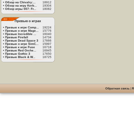
•
Обзор на Chivalry:...
18912
•
Обзор на игру Kerb...
19304
•
Обзор игры 007: Fr...
18082
Превью о играх
•
Превью к игре Comp...
19224
•
Превью о игре Mage...
15776
•
Превью Incredible ...
16040
•
Превью Firefall
14734
•
Превью Dead Space 3
17666
•
Превью о игре SimC...
15997
•
Превью к игре Fuse
16718
•
Превью Red Orche...
16945
•
Превью Gothic 3
17650
•
Превью Black & W...
18725
Обратная связь
|