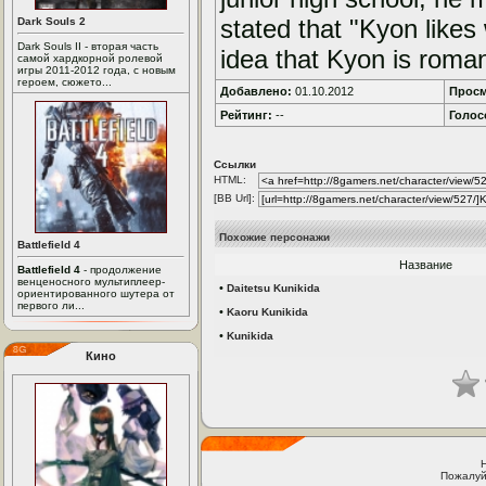
stated that "Kyon likes 
Dark Souls 2
Dark Souls II - вторая часть
idea that Kyon is romant
самой хардкорной ролевой
игры 2011-2012 года, с новым
героем, сюжето...
Добавлено:
01.10.2012
Просм
Рейтинг:
--
Голос
Ссылки
HTML:
[BB Url]:
Похожие персонажи
Battlefield 4
Название
Battlefield 4
- продолжение
венценосного мультиплеер-
•
Daitetsu Kunikida
ориентированного шутера от
первого ли...
•
Kaoru Kunikida
•
Kunikida
Кино
Пожалуй