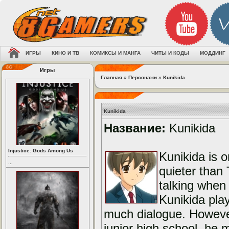
ИГРЫ
КИНО И ТВ
КОМИКСЫ И МАНГА
ЧИТЫ И КОДЫ
МОДДИНГ
Игры
Главная
»
Персонажи
»
Kunikida
Kunikida
Название:
Kunikida
Injustice: Gods Among Us
Kunikida is 
...
quieter than 
talking when
Kunikida pla
much dialogue. Howeve
junior high school, he