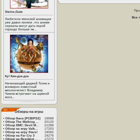
Про
Steins;Gate
Все 
Любители японской анимации
уже давно поняли ,что аниме
сериалы могут дать порой
гораздо больше пи...
Ку! Кин-дза-дза
Начинающий диджей Толик и
всемирно известный
виолончелист Владимир
Чижов встречают на шумной
моск...
Обзоры на игры
•
Обзор Ibara [PCB/PS2]
19688
•
Обзор The Walking ...
20120
•
Обзор DMC: Devil M...
21288
•
Обзор на игру Valk...
17203
•
Обзор на игру Stars!
19082
•
Обзор на Far Cry 3
19276
•
Обзор на Resident ...
17272