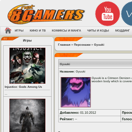
ИГРЫ
КИНО И ТВ
КОМИКСЫ И МАНГА
ЧИТЫ И КОДЫ
МОДДИНГ
Игры
Главная
»
Персонажи
»
Gyuuki
Gyuuki
Название:
Gyuuki
Gyuuki is a Crimson Denizen a
wooden body which is covered
Injustice: Gods Among Us
...
Добавлено:
01.10.2012
Просм
Рейтинг:
--
Голос