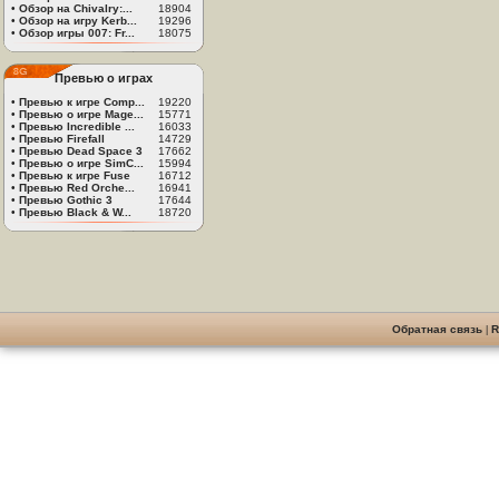
•
Обзор на Chivalry:...
18904
•
Обзор на игру Kerb...
19296
•
Обзор игры 007: Fr...
18075
Превью о играх
•
Превью к игре Comp...
19220
•
Превью о игре Mage...
15771
•
Превью Incredible ...
16033
•
Превью Firefall
14729
•
Превью Dead Space 3
17662
•
Превью о игре SimC...
15994
•
Превью к игре Fuse
16712
•
Превью Red Orche...
16941
•
Превью Gothic 3
17644
•
Превью Black & W...
18720
Обратная связь
|