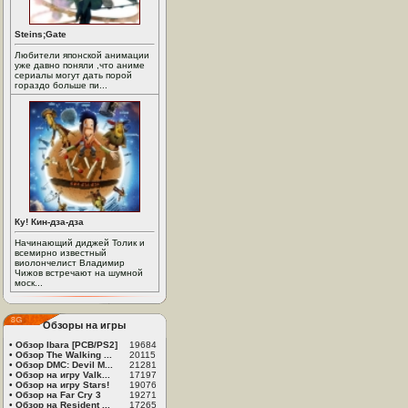
Steins;Gate
Любители японской анимации
уже давно поняли ,что аниме
сериалы могут дать порой
гораздо больше пи...
Ку! Кин-дза-дза
Начинающий диджей Толик и
всемирно известный
виолончелист Владимир
Чижов встречают на шумной
моск...
Обзоры на игры
•
Обзор Ibara [PCB/PS2]
19684
•
Обзор The Walking ...
20115
•
Обзор DMC: Devil M...
21281
•
Обзор на игру Valk...
17197
•
Обзор на игру Stars!
19076
•
Обзор на Far Cry 3
19271
•
Обзор на Resident ...
17265