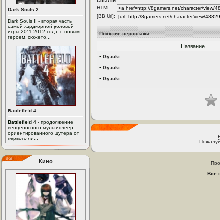
Ссылки
HTML:
Dark Souls 2
[BB Url]:
Dark Souls II - вторая часть
самой хардкорной ролевой
игры 2011-2012 года, с новым
Похожие персонажи
героем, сюжето...
Название
•
Gyuuki
•
Gyuuki
•
Gyuuki
Battlefield 4
Battlefield 4
- продолжение
венценосного мультиплеер-
ориентированного шутера от
первого ли...
Пожалуй
Кино
Про
Все 