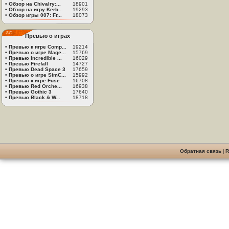
•
Обзор на Chivalry:...
18901
•
Обзор на игру Kerb...
19293
•
Обзор игры 007: Fr...
18073
Превью о играх
•
Превью к игре Comp...
19214
•
Превью о игре Mage...
15769
•
Превью Incredible ...
16029
•
Превью Firefall
14727
•
Превью Dead Space 3
17659
•
Превью о игре SimC...
15992
•
Превью к игре Fuse
16708
•
Превью Red Orche...
16938
•
Превью Gothic 3
17640
•
Превью Black & W...
18718
Обратная связь
|