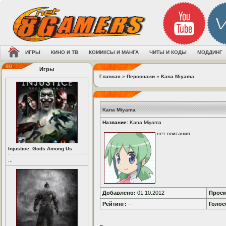
ИГРЫ
КИНО И ТВ
КОМИКСЫ И МАНГА
ЧИТЫ И КОДЫ
МОДДИНГ
Игры
Главная
»
Персонажи
»
Kana Miyama
Kana Miyama
Название:
Kana Miyama
нет описания
Injustice: Gods Among Us
...
Добавлено:
01.10.2012
Просм
Рейтинг:
--
Голос