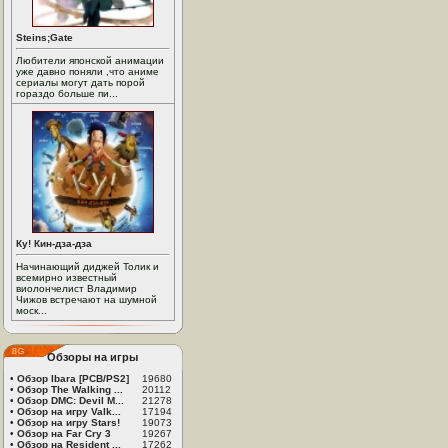
Steins;Gate
Любители японской анимации
уже давно поняли ,что аниме
сериалы могут дать порой
гораздо больше пи...
Ку! Кин-дза-дза
Начинающий диджей Толик и
всемирно известный
виолончелист Владимир
Чижов встречают на шумной
моск...
Обзоры на игры
•
Обзор Ibara [PCB/PS2]
19680
•
Обзор The Walking ...
20112
•
Обзор DMC: Devil M...
21278
•
Обзор на игру Valk...
17194
•
Обзор на игру Stars!
19073
•
Обзор на Far Cry 3
19267
•
Обзор на Resident ...
17262