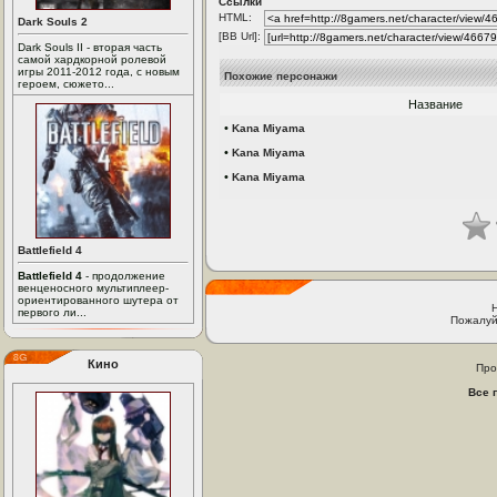
Ссылки
HTML:
Dark Souls 2
[BB Url]:
Dark Souls II - вторая часть
самой хардкорной ролевой
игры 2011-2012 года, с новым
Похожие персонажи
героем, сюжето...
Название
•
Kana Miyama
•
Kana Miyama
•
Kana Miyama
Battlefield 4
Battlefield 4
- продолжение
венценосного мультиплеер-
ориентированного шутера от
первого ли...
Пожалуй
Кино
Про
Все 