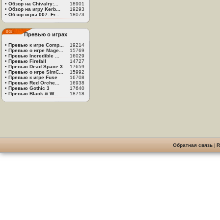
•
Обзор на Chivalry:...
18901
•
Обзор на игру Kerb...
19293
•
Обзор игры 007: Fr...
18073
Превью о играх
•
Превью к игре Comp...
19214
•
Превью о игре Mage...
15769
•
Превью Incredible ...
16029
•
Превью Firefall
14727
•
Превью Dead Space 3
17659
•
Превью о игре SimC...
15992
•
Превью к игре Fuse
16708
•
Превью Red Orche...
16938
•
Превью Gothic 3
17640
•
Превью Black & W...
18718
Обратная связь
|