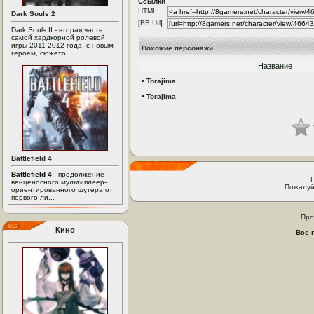
Ссылки
HTML:
Dark Souls 2
[BB Url]:
Dark Souls II - вторая часть
самой хардкорной ролевой
игры 2011-2012 года, с новым
Похожие персонажи
героем, сюжето...
Название
•
Torajima
•
Torajima
Battlefield 4
Battlefield 4
- продолжение
венценосного мультиплеер-
Пожалуй
ориентированного шутера от
первого ли...
Про
Кино
Все 