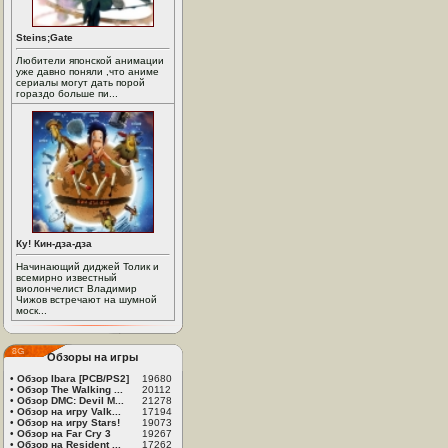
Steins;Gate
Любители японской анимации
уже давно поняли ,что аниме
сериалы могут дать порой
гораздо больше пи...
Ку! Кин-дза-дза
Начинающий диджей Толик и
всемирно известный
виолончелист Владимир
Чижов встречают на шумной
моск...
Обзоры на игры
•
Обзор Ibara [PCB/PS2]
19680
•
Обзор The Walking ...
20112
•
Обзор DMC: Devil M...
21278
•
Обзор на игру Valk...
17194
•
Обзор на игру Stars!
19073
•
Обзор на Far Cry 3
19267
•
Обзор на Resident ...
17262