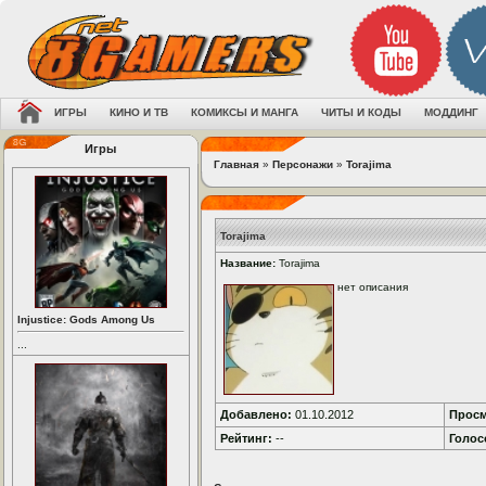
ИГРЫ
КИНО И ТВ
КОМИКСЫ И МАНГА
ЧИТЫ И КОДЫ
МОДДИНГ
Игры
Главная
»
Персонажи
»
Torajima
Torajima
Название:
Torajima
нет описания
Injustice: Gods Among Us
...
Добавлено:
01.10.2012
Просм
Рейтинг:
--
Голос