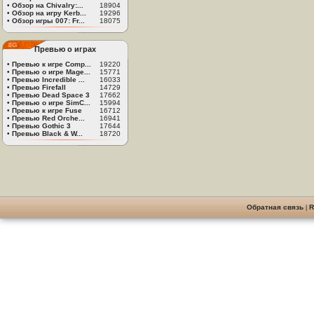
•
Обзор на Chivalry:...
18904
•
Обзор на игру Kerb...
19296
•
Обзор игры 007: Fr...
18075
Превью о играх
•
Превью к игре Comp...
19220
•
Превью о игре Mage...
15771
•
Превью Incredible ...
16033
•
Превью Firefall
14729
•
Превью Dead Space 3
17662
•
Превью о игре SimC...
15994
•
Превью к игре Fuse
16712
•
Превью Red Orche...
16941
•
Превью Gothic 3
17644
•
Превью Black & W...
18720
Обратная связь
|