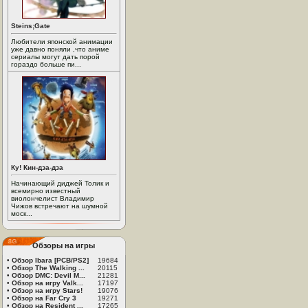
Steins;Gate
Любители японской анимации
уже давно поняли ,что аниме
сериалы могут дать порой
гораздо больше пи...
Ку! Кин-дза-дза
Начинающий диджей Толик и
всемирно известный
виолончелист Владимир
Чижов встречают на шумной
моск...
Обзоры на игры
•
Обзор Ibara [PCB/PS2]
19684
•
Обзор The Walking ...
20115
•
Обзор DMC: Devil M...
21281
•
Обзор на игру Valk...
17197
•
Обзор на игру Stars!
19076
•
Обзор на Far Cry 3
19271
•
Обзор на Resident ...
17265