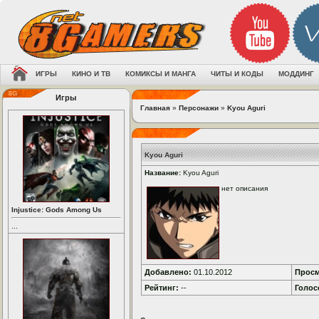
ИГРЫ
КИНО И ТВ
КОМИКСЫ И МАНГА
ЧИТЫ И КОДЫ
МОДДИНГ
Игры
Главная
»
Персонажи
»
Kyou Aguri
Kyou Aguri
Название:
Kyou Aguri
нет описания
Injustice: Gods Among Us
...
Добавлено:
01.10.2012
Просм
Рейтинг:
--
Голос