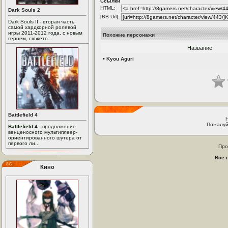
Ссылки
HTML:
Dark Souls 2
[BB Url]:
Dark Souls II - вторая часть
самой хардкорной ролевой
игры 2011-2012 года, с новым
Похожие персонажи
героем, сюжето...
Название
•
Kyou Aguri
Battlefield 4
Пожалуй
Battlefield 4
- продолжение
венценосного мультиплеер-
ориентированного шутера от
первого ли...
Про
Все 
Кино