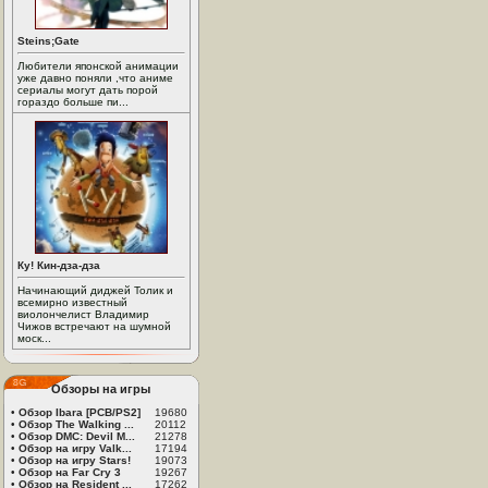
Steins;Gate
Любители японской анимации
уже давно поняли ,что аниме
сериалы могут дать порой
гораздо больше пи...
Ку! Кин-дза-дза
Начинающий диджей Толик и
всемирно известный
виолончелист Владимир
Чижов встречают на шумной
моск...
Обзоры на игры
•
Обзор Ibara [PCB/PS2]
19680
•
Обзор The Walking ...
20112
•
Обзор DMC: Devil M...
21278
•
Обзор на игру Valk...
17194
•
Обзор на игру Stars!
19073
•
Обзор на Far Cry 3
19267
•
Обзор на Resident ...
17262