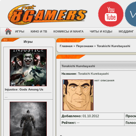
ИГРЫ
КИНО И ТВ
КОМИКСЫ И МАНГА
ЧИТЫ И КОДЫ
МОДДИНГ
Игры
Главная
»
Персонажи
»
Torakichi Kurebayashi
Torakichi Kurebayashi
Название:
Torakichi Kurebayashi
нет описания
Injustice: Gods Among Us
...
Добавлено:
01.10.2012
Просм
Рейтинг:
--
Голос