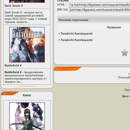
Ссылки
HTML:
Dark Souls 2
[BB Url]:
Dark Souls II - вторая часть
самой хардкорной ролевой
игры 2011-2012 года, с новым
Похожие персонажи
героем, сюжето...
Название
•
Torakichi Kurebayashi
•
Torakichi Kurebayashi
Battlefield 4
Battlefield 4
- продолжение
венценосного мультиплеер-
Пожалуй
ориентированного шутера от
первого ли...
Про
Кино
Все 