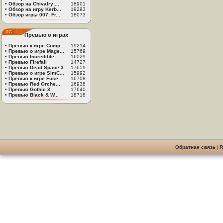
•
Обзор на Chivalry:...
18901
•
Обзор на игру Kerb...
19293
•
Обзор игры 007: Fr...
18073
Превью о играх
•
Превью к игре Comp...
19214
•
Превью о игре Mage...
15769
•
Превью Incredible ...
16029
•
Превью Firefall
14727
•
Превью Dead Space 3
17659
•
Превью о игре SimC...
15992
•
Превью к игре Fuse
16708
•
Превью Red Orche...
16938
•
Превью Gothic 3
17640
•
Превью Black & W...
18718
Обратная связь
|