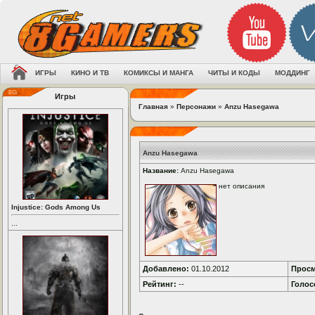
ИГРЫ
КИНО И ТВ
КОМИКСЫ И МАНГА
ЧИТЫ И КОДЫ
МОДДИНГ
Игры
Главная
»
Персонажи
»
Anzu Hasegawa
Anzu Hasegawa
Название:
Anzu Hasegawa
нет описания
Injustice: Gods Among Us
...
Добавлено:
01.10.2012
Просм
Рейтинг:
--
Голос