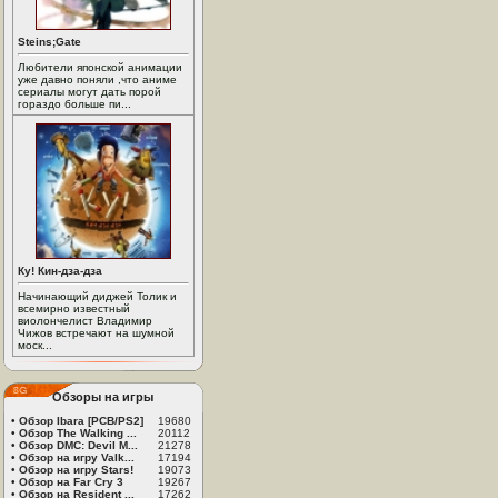
Steins;Gate
Любители японской анимации
уже давно поняли ,что аниме
сериалы могут дать порой
гораздо больше пи...
Ку! Кин-дза-дза
Начинающий диджей Толик и
всемирно известный
виолончелист Владимир
Чижов встречают на шумной
моск...
Обзоры на игры
•
Обзор Ibara [PCB/PS2]
19680
•
Обзор The Walking ...
20112
•
Обзор DMC: Devil M...
21278
•
Обзор на игру Valk...
17194
•
Обзор на игру Stars!
19073
•
Обзор на Far Cry 3
19267
•
Обзор на Resident ...
17262