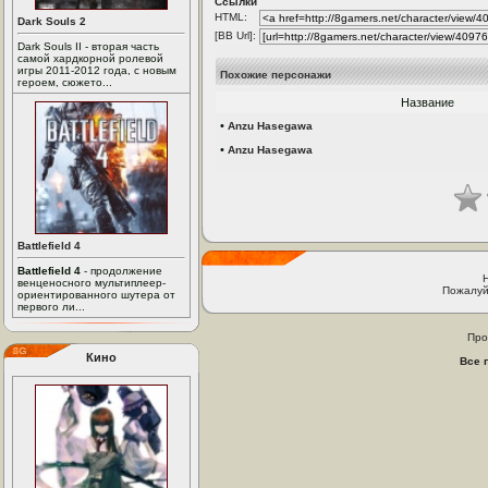
Ссылки
HTML:
Dark Souls 2
[BB Url]:
Dark Souls II - вторая часть
самой хардкорной ролевой
игры 2011-2012 года, с новым
Похожие персонажи
героем, сюжето...
Название
•
Anzu Hasegawa
•
Anzu Hasegawa
Battlefield 4
Battlefield 4
- продолжение
венценосного мультиплеер-
Пожалуй
ориентированного шутера от
первого ли...
Про
Кино
Все 