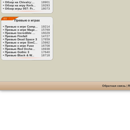
•
Обзор на Chivalry:...
18901
•
Обзор на игру Kerb...
19293
•
Обзор игры 007: Fr...
18073
Превью о играх
•
Превью к игре Comp...
19214
•
Превью о игре Mage...
15769
•
Превью Incredible ...
16029
•
Превью Firefall
14727
•
Превью Dead Space 3
17659
•
Превью о игре SimC...
15992
•
Превью к игре Fuse
16708
•
Превью Red Orche...
16938
•
Превью Gothic 3
17640
•
Превью Black & W...
18718
Обратная связь
|