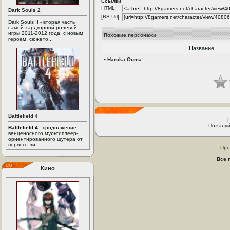
Ссылки
HTML:
Dark Souls 2
[BB Url]:
Dark Souls II - вторая часть
самой хардкорной ролевой
игры 2011-2012 года, с новым
Похожие персонажи
героем, сюжето...
Название
•
Haruka Ouma
Battlefield 4
Пожалуй
Battlefield 4
- продолжение
венценосного мультиплеер-
ориентированного шутера от
первого ли...
Про
Все 
Кино