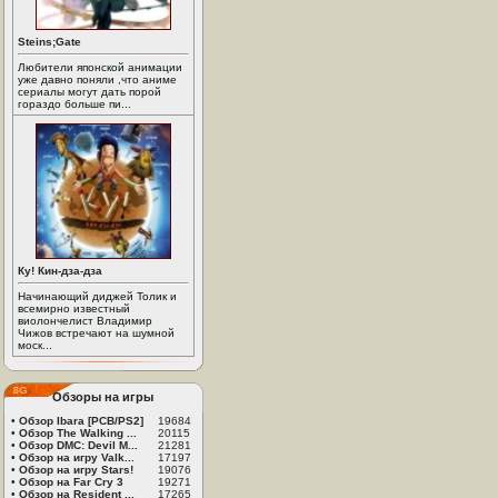
Steins;Gate
Любители японской анимации
уже давно поняли ,что аниме
сериалы могут дать порой
гораздо больше пи...
Ку! Кин-дза-дза
Начинающий диджей Толик и
всемирно известный
виолончелист Владимир
Чижов встречают на шумной
моск...
Обзоры на игры
•
Обзор Ibara [PCB/PS2]
19684
•
Обзор The Walking ...
20115
•
Обзор DMC: Devil M...
21281
•
Обзор на игру Valk...
17197
•
Обзор на игру Stars!
19076
•
Обзор на Far Cry 3
19271
•
Обзор на Resident ...
17265