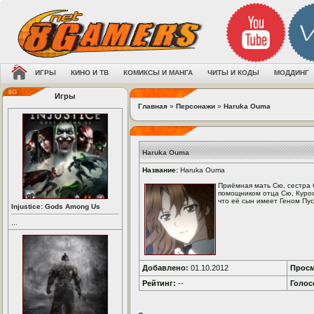
ИГРЫ
КИНО И ТВ
КОМИКСЫ И МАНГА
ЧИТЫ И КОДЫ
МОДДИНГ
Игры
Главная
»
Персонажи
»
Haruka Ouma
Haruka Ouma
Название:
Haruka Ouma
Приёмная мать Сю, сестра
помощником отца Сю, Курос
что её сын имеет Геном Пус
Injustice: Gods Among Us
...
Добавлено:
01.10.2012
Просм
Рейтинг:
--
Голос