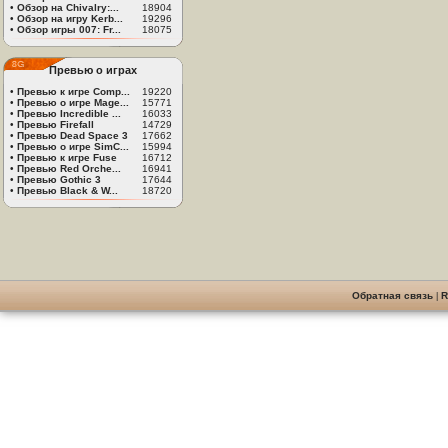
•
Обзор на Chivalry:...
18904
•
Обзор на игру Kerb...
19296
•
Обзор игры 007: Fr...
18075
Превью о играх
•
Превью к игре Comp...
19220
•
Превью о игре Mage...
15771
•
Превью Incredible ...
16033
•
Превью Firefall
14729
•
Превью Dead Space 3
17662
•
Превью о игре SimC...
15994
•
Превью к игре Fuse
16712
•
Превью Red Orche...
16941
•
Превью Gothic 3
17644
•
Превью Black & W...
18720
Обратная связь
|