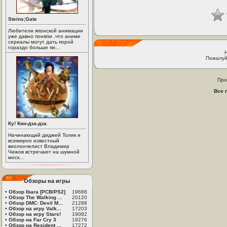
Steins;Gate
Любители японской анимации
уже давно поняли ,что аниме
сериалы могут дать порой
гораздо больше пи...
Пожалуй
Про
Все 
Ку! Кин-дза-дза
Начинающий диджей Толик и
всемирно известный
виолончелист Владимир
Чижов встречают на шумной
моск...
Обзоры на игры
•
Обзор Ibara [PCB/PS2]
19688
•
Обзор The Walking ...
20120
•
Обзор DMC: Devil M...
21288
•
Обзор на игру Valk...
17203
•
Обзор на игру Stars!
19082
•
Обзор на Far Cry 3
19276
•
Обзор на Resident ...
17272