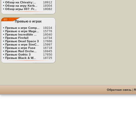
•
Обзор на Chivalry:...
18912
•
Обзор на игру Kerb...
19304
•
Обзор игры 007: Fr...
18082
Превью о играх
•
Превью к игре Comp...
19224
•
Превью о игре Mage...
15776
•
Превью Incredible ...
16040
•
Превью Firefall
14734
•
Превью Dead Space 3
17666
•
Превью о игре SimC...
15997
•
Превью к игре Fuse
16718
•
Превью Red Orche...
16945
•
Превью Gothic 3
17650
•
Превью Black & W...
18725
Обратная связь
|