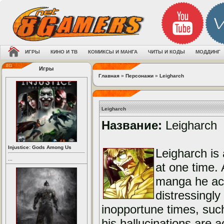
ИГРЫ
КИНО И ТВ
КОМИКСЫ И МАНГА
ЧИТЫ И КОДЫ
МОДДИНГ
Игры
Главная
»
Персонажи
»
Leigharch
Leigharch
Название:
Leigharch
Injustice: Gods Among Us
Leigharch is
...
at one time.
manga he act
distressingly
inopportune times, such
his hallucinations are 