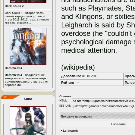
such as Playmates, Sta
Dark Souls 2
Dark Souls II - вторая часть
and Klingons, or sixtie
самой хардкорной ролевой
игры 2011-2012 года, с новым
Leigharch is said by S
героем, сюжето...
overdose (he "couldn't
psychological damage s
medical attention.
(wikipedia)
Battlefield 4
Battlefield 4
- продолжение
Добавлено:
01.10.2012
Просм
венценосного мультиплеер-
ориентированного шутера от
Рейтинг:
--
Голос
первого ли...
Ссылки
Кино
HTML:
[BB Url]:
Похожие персонажи
Название
•
Leigharch