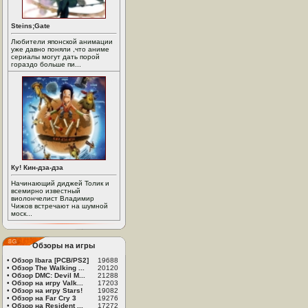
Steins;Gate
Любители японской анимации
уже давно поняли ,что аниме
сериалы могут дать порой
гораздо больше пи...
Ку! Кин-дза-дза
Начинающий диджей Толик и
всемирно известный
виолончелист Владимир
Чижов встречают на шумной
моск...
Обзоры на игры
•
Обзор Ibara [PCB/PS2]
19688
•
Обзор The Walking ...
20120
•
Обзор DMC: Devil M...
21288
•
Обзор на игру Valk...
17203
•
Обзор на игру Stars!
19082
•
Обзор на Far Cry 3
19276
•
Обзор на Resident ...
17272