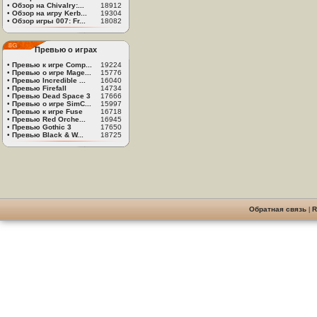
•
Обзор на Chivalry:...
18912
•
Обзор на игру Kerb...
19304
•
Обзор игры 007: Fr...
18082
Превью о играх
•
Превью к игре Comp...
19224
•
Превью о игре Mage...
15776
•
Превью Incredible ...
16040
•
Превью Firefall
14734
•
Превью Dead Space 3
17666
•
Превью о игре SimC...
15997
•
Превью к игре Fuse
16718
•
Превью Red Orche...
16945
•
Превью Gothic 3
17650
•
Превью Black & W...
18725
Обратная связь
|