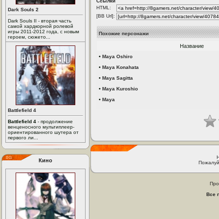
Ссылки
HTML:
Dark Souls 2
[BB Url]:
Dark Souls II - вторая часть
самой хардкорной ролевой
игры 2011-2012 года, с новым
Похожие персонажи
героем, сюжето...
Название
•
Maya Oshiro
•
Maya Konahata
•
Maya Sagitta
•
Maya Kuroshio
•
Maya
Battlefield 4
Battlefield 4
- продолжение
венценосного мультиплеер-
ориентированного шутера от
первого ли...
Кино
Пожалуй
Про
Все 