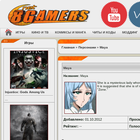
ИГРЫ
КИНО И ТВ
КОМИКСЫ И МАНГА
ЧИТЫ И КОДЫ
МОДДИНГ
Игры
Главная
»
Персонажи
»
Maya
Maya
Название:
Maya
She is a mysterious lady wh
It is suggested that she is of
"Zone."
Injustice: Gods Among Us
...
Добавлено:
01.10.2012
Просм
Рейтинг:
--
Голос