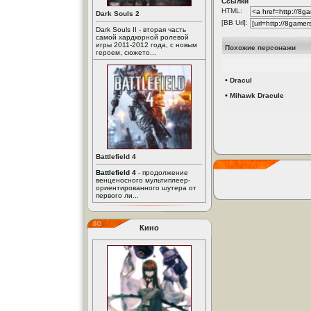
Ссылки
HTML:
Dark Souls 2
[BB Url]:
Dark Souls II - вторая часть
самой хардкорной ролевой
игры 2011-2012 года, с новым
Похожие персонажи
героем, сюжето...
•
Dracul
•
Mihawk Dracule
Battlefield 4
Battlefield 4
- продолжение
венценосного мультиплеер-
ориентированного шутера от
первого ли...
Кино