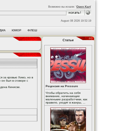
Open Kart
Возможно вы искали: '
'
August 08 2026 19:52:19
ДИА
ЮМОР
ФЛЕШ
Статьи
я за кровью Химэ, но в
 он был в сговоре с
Рецензия на Pressure
едена Киниски.
Чтобы обратить на себя
внимание, начинающие
маленькие разработчики, как
правило, уходят в жанры, ...