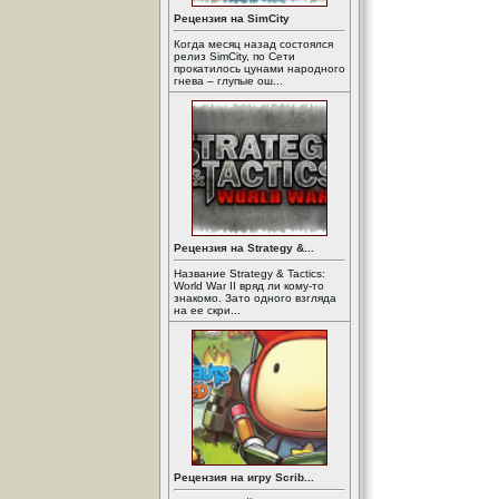
Рецензия на SimCity
Когда месяц назад состоялся
релиз SimCity, по Сети
прокатилось цунами народного
гнева – глупые ош...
Рецензия на Strategy &...
Название Strategy & Tactics:
World War II вряд ли кому-то
знакомо. Зато одного взгляда
на ее скри...
Рецензия на игру Scrib...