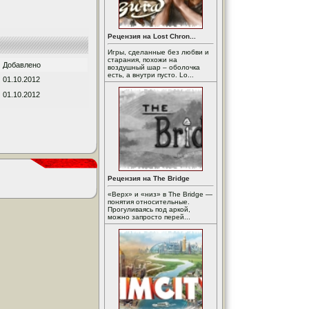
Рецензия на Lost Chron...
Игры, сделанные без любви и
старания, похожи на
Добавлено
воздушный шар – оболочка
есть, а внутри пусто. Lo...
01.10.2012
01.10.2012
Рецензия на The Bridge
«Верх» и «низ» в The Bridge —
понятия относительные.
Прогуливаясь под аркой,
можно запросто перей...