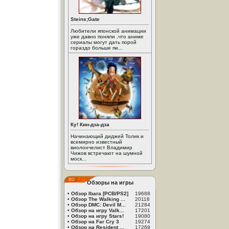
Steins;Gate
Любители японской анимации
уже давно поняли ,что аниме
сериалы могут дать порой
гораздо больше пи...
Ку! Кин-дза-дза
Начинающий диджей Толик и
всемирно известный
виолончелист Владимир
Чижов встречают на шумной
моск...
Обзоры на игры
•
Обзор Ibara [PCB/PS2]
19688
•
Обзор The Walking ...
20118
•
Обзор DMC: Devil M...
21284
•
Обзор на игру Valk...
17201
•
Обзор на игру Stars!
19080
•
Обзор на Far Cry 3
19274
•
Обзор на Resident ...
17269