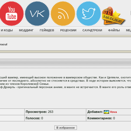
 И КОДЫ
МОДДИНГ
ГЕЙМДЕВ
РЕЦЕНЗИИ
САУНДТРЕКИ
ФАЙЛЫ
МЕ
racul
сший вампир, имеющий высокое положение в вампирском обществе. Как и Цеппели, охотитс
личие от последнего, абсолютно не стесняется в средствах. В ходе истории выясняется, что
ним из членов Королевской Семьи.
аф Дракуль - оригинальный персонаж аниме, в манге не встречается. В манге его роль отв
Просмотров:
263
Добавил:
Vova
Голосов:
0
Комментариев:
0