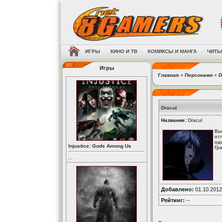
ИГРЫ
КИНО И ТВ
КОМИКСЫ И МАНГА
ЧИТЫ
Игры
Главная
»
Персонажи
»
D
Dracul
Название:
Dracul
Вы
от
од
Injustice: Gods Among Us
Гр
...
Добавлено:
01.10.2012
Рейтинг:
--