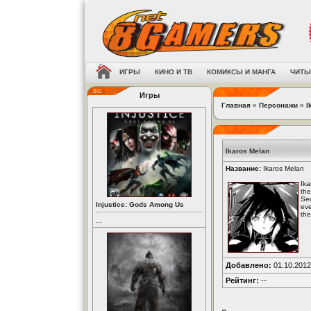
ИГРЫ
КИНО И ТВ
КОМИКСЫ И МАНГА
ЧИТЫ
Игры
Главная
»
Персонажи
»
I
Ikaros Melan
Название:
Ikaros Melan
Ika
the
Sec
Injustice: Gods Among Us
eve
the
...
Добавлено:
01.10.2012
Рейтинг:
--