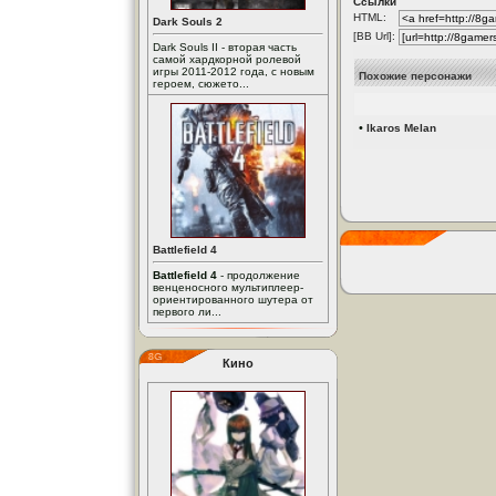
Ссылки
HTML:
Dark Souls 2
[BB Url]:
Dark Souls II - вторая часть
самой хардкорной ролевой
игры 2011-2012 года, с новым
Похожие персонажи
героем, сюжето...
•
Ikaros Melan
Battlefield 4
Battlefield 4
- продолжение
венценосного мультиплеер-
ориентированного шутера от
первого ли...
Кино