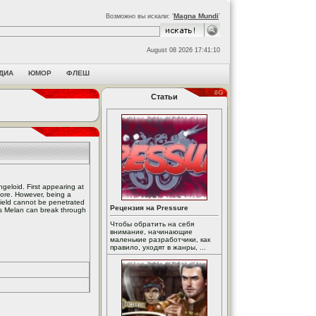
Magna Mundi
Возможно вы искали: '
'
August 08 2026 17:41:10
ДИА
ЮМОР
ФЛЕШ
Статьи
ngeloid. First appearing at
 core. However, being a
hield cannot be penetrated
Рецензия на Pressure
os Melan can break through
Чтобы обратить на себя
внимание, начинающие
маленькие разработчики, как
правило, уходят в жанры, ...