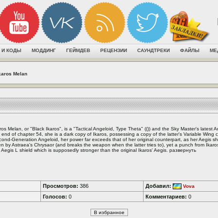
 И КОДЫ
МОДДИНГ
ГЕЙМДЕВ
РЕЦЕНЗИИ
САУНДТРЕКИ
ФАЙЛЫ
МЕ
karos Melan
ros Melan, or "Black Ikaros", is a "Tactical Angeloid, Type Theta" (()) and the Sky Master's latest A
 end of chapter 54, she is a dark copy of Ikaros, possessing a copy of the latter's Variable Wing
ond-Generation Angeloid, her power far exceeds that of her original counterpart, as her Aegis s
n by Astraea's Chrysaor (and breaks the weapon when the latter tries to), yet a punch from Ikar
 Aegis L shield which is supposedly stronger than the original Ikaros' Aegis. развернуть
Просмотров:
386
Добавил:
Vova
Голосов:
0
Комментариев:
0