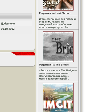
Рецензия на Lost Chron...
Игры, сделанные без любви и
старания, похожи на
Добавлено
воздушный шар – оболочка
есть, а внутри пусто. Lo...
01.10.2012
Рецензия на The Bridge
«Верх» и «низ» в The Bridge —
понятия относительные.
Прогуливаясь под аркой,
можно запросто перей...