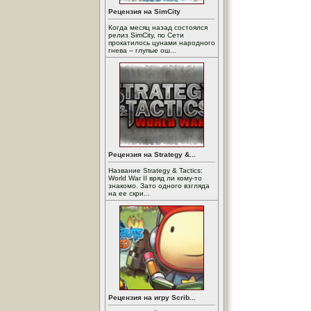
Рецензия на SimCity
Когда месяц назад состоялся
релиз SimCity, по Сети
прокатилось цунами народного
гнева – глупые ош...
Рецензия на Strategy &...
Название Strategy & Tactics:
World War II вряд ли кому-то
знакомо. Зато одного взгляда
на ее скри...
Рецензия на игру Scrib...