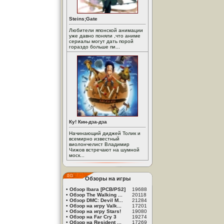
Steins;Gate
Любители японской анимации
уже давно поняли ,что аниме
сериалы могут дать порой
гораздо больше пи...
Ку! Кин-дза-дза
Начинающий диджей Толик и
всемирно известный
виолончелист Владимир
Чижов встречают на шумной
моск...
Обзоры на игры
•
Обзор Ibara [PCB/PS2]
19688
•
Обзор The Walking ...
20118
•
Обзор DMC: Devil M...
21284
•
Обзор на игру Valk...
17201
•
Обзор на игру Stars!
19080
•
Обзор на Far Cry 3
19274
•
Обзор на Resident ...
17269