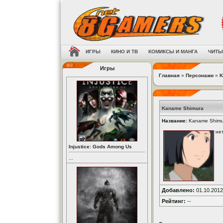
ИГРЫ
КИНО И ТВ
КОМИКСЫ И МАНГА
ЧИТЫ
Игры
Главная
»
Персонажи
»
K
Kaname Shimura
Название:
Kaname Shimu
не
Injustice: Gods Among Us
...
Добавлено:
01.10.2012
Рейтинг:
--