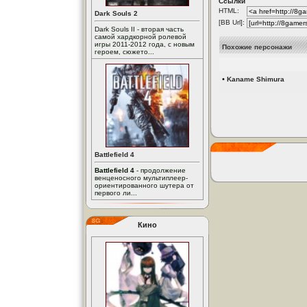
Ссылки
HTML:
Dark Souls 2
[BB Url]:
Dark Souls II - вторая часть
самой хардкорной ролевой
игры 2011-2012 года, с новым
Похожие персонажи
героем, сюжето...
•
Kaname Shimura
Battlefield 4
Battlefield 4
- продолжение
венценосного мультиплеер-
ориентированного шутера от
первого ли...
Кино