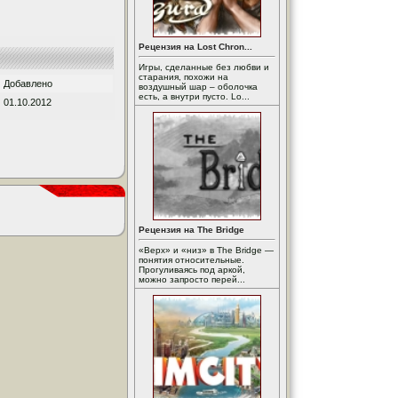
Рецензия на Lost Chron...
Игры, сделанные без любви и
старания, похожи на
Добавлено
воздушный шар – оболочка
есть, а внутри пусто. Lo...
01.10.2012
Рецензия на The Bridge
«Верх» и «низ» в The Bridge —
понятия относительные.
Прогуливаясь под аркой,
можно запросто перей...