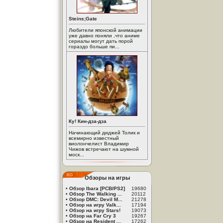
Steins;Gate
Любители японской анимации
уже давно поняли ,что аниме
сериалы могут дать порой
гораздо больше пи...
Ку! Кин-дза-дза
Начинающий диджей Толик и
всемирно известный
виолончелист Владимир
Чижов встречают на шумной
моск...
Обзоры на игры
•
Обзор Ibara [PCB/PS2]
19680
•
Обзор The Walking ...
20112
•
Обзор DMC: Devil M...
21278
•
Обзор на игру Valk...
17194
•
Обзор на игру Stars!
19073
•
Обзор на Far Cry 3
19267
•
Обзор на Resident ...
17262