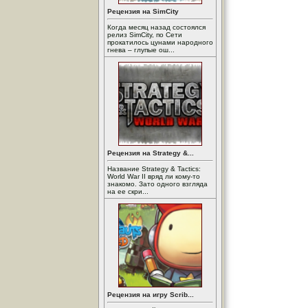
Рецензия на SimCity
Когда месяц назад состоялся
релиз SimCity, по Сети
прокатилось цунами народного
гнева – глупые ош...
Рецензия на Strategy &...
Название Strategy & Tactics:
World War II вряд ли кому-то
знакомо. Зато одного взгляда
на ее скри...
Рецензия на игру Scrib...