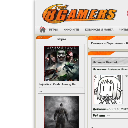
ИГРЫ
КИНО И ТВ
КОМИКСЫ И МАНГА
ЧИТЫ
Игры
Главная
»
Персонажи
»
H
Hatsume Hirameki
Название:
Hatsume Hiram
не
Injustice: Gods Among Us
...
Добавлено:
01.10.2012
Рейтинг:
--