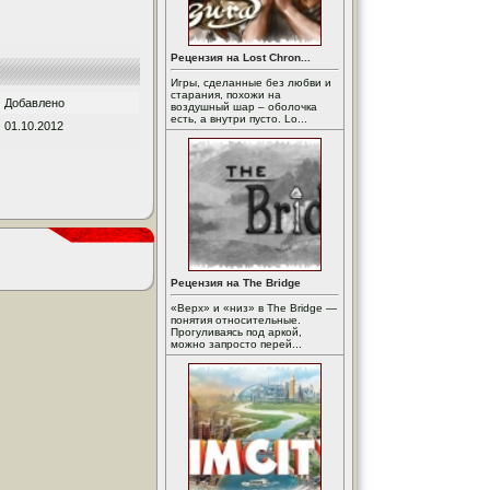
Рецензия на Lost Chron...
Игры, сделанные без любви и
старания, похожи на
Добавлено
воздушный шар – оболочка
есть, а внутри пусто. Lo...
01.10.2012
Рецензия на The Bridge
«Верх» и «низ» в The Bridge —
понятия относительные.
Прогуливаясь под аркой,
можно запросто перей...