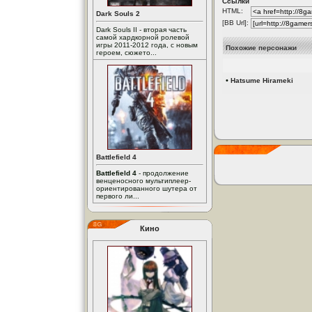
Ссылки
HTML:
Dark Souls 2
[BB Url]:
Dark Souls II - вторая часть
самой хардкорной ролевой
игры 2011-2012 года, с новым
Похожие персонажи
героем, сюжето...
•
Hatsume Hirameki
Battlefield 4
Battlefield 4
- продолжение
венценосного мультиплеер-
ориентированного шутера от
первого ли...
Кино