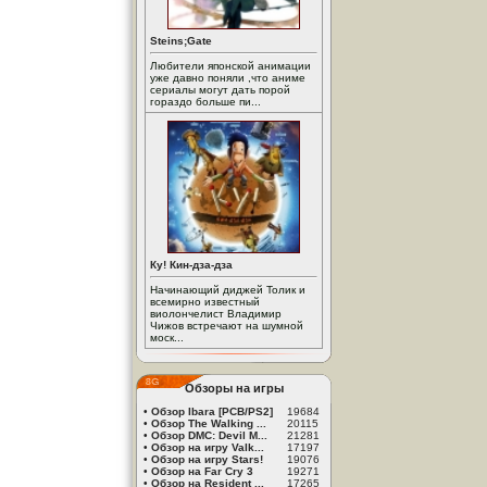
Steins;Gate
Любители японской анимации
уже давно поняли ,что аниме
сериалы могут дать порой
гораздо больше пи...
Ку! Кин-дза-дза
Начинающий диджей Толик и
всемирно известный
виолончелист Владимир
Чижов встречают на шумной
моск...
Обзоры на игры
•
Обзор Ibara [PCB/PS2]
19684
•
Обзор The Walking ...
20115
•
Обзор DMC: Devil M...
21281
•
Обзор на игру Valk...
17197
•
Обзор на игру Stars!
19076
•
Обзор на Far Cry 3
19271
•
Обзор на Resident ...
17265