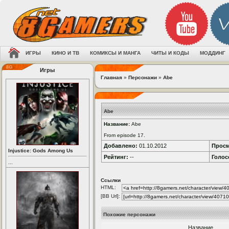
ИГРЫ
КИНО И ТВ
КОМИКСЫ И МАНГА
ЧИТЫ И КОДЫ
МОДДИНГ
Игры
Главная
»
Персонажи
»
Abe
Abe
Название:
Abe
From episode 17.
Добавлено:
01.10.2012
Просм
Injustice: Gods Among Us
Рейтинг:
--
Голос
...
Ссылки
HTML:
[BB Url]:
Похожие персонажи
Название