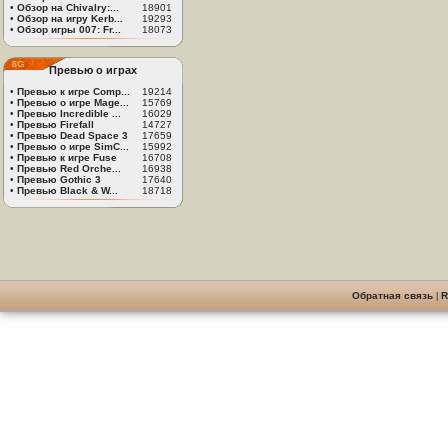
•
Обзор на Chivalry:...
18901
•
Обзор на игру Kerb...
19293
•
Обзор игры 007: Fr...
18073
Превью о играх
•
Превью к игре Comp...
19214
•
Превью о игре Mage...
15769
•
Превью Incredible ...
16029
•
Превью Firefall
14727
•
Превью Dead Space 3
17659
•
Превью о игре SimC...
15992
•
Превью к игре Fuse
16708
•
Превью Red Orche...
16938
•
Превью Gothic 3
17640
•
Превью Black & W...
18718
Обратная связь
|