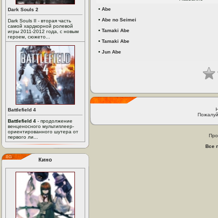
•
Abe
Dark Souls 2
•
Abe no Seimei
Dark Souls II - вторая часть
самой хардкорной ролевой
•
Tamaki Abe
игры 2011-2012 года, с новым
героем, сюжето...
•
Tamaki Abe
•
Jun Abe
Battlefield 4
Пожалуй
Battlefield 4
- продолжение
венценосного мультиплеер-
ориентированного шутера от
Про
первого ли...
Все 
Кино