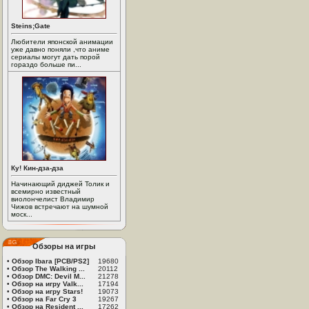
Steins;Gate
Любители японской анимации
уже давно поняли ,что аниме
сериалы могут дать порой
гораздо больше пи...
Ку! Кин-дза-дза
Начинающий диджей Толик и
всемирно известный
виолончелист Владимир
Чижов встречают на шумной
моск...
Обзоры на игры
•
Обзор Ibara [PCB/PS2]
19680
•
Обзор The Walking ...
20112
•
Обзор DMC: Devil M...
21278
•
Обзор на игру Valk...
17194
•
Обзор на игру Stars!
19073
•
Обзор на Far Cry 3
19267
•
Обзор на Resident ...
17262