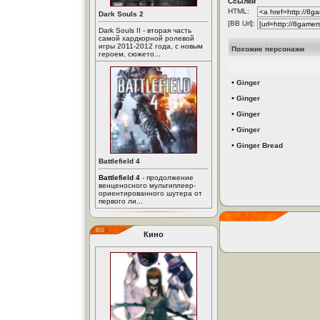
Ссылки
HTML:
Dark Souls 2
[BB Url]:
Dark Souls II - вторая часть
самой хардкорной ролевой
игры 2011-2012 года, с новым
Похожие персонажи
героем, сюжето...
•
Ginger
•
Ginger
•
Ginger
•
Ginger
•
Ginger Bread
Battlefield 4
Battlefield 4
- продолжение
венценосного мультиплеер-
ориентированного шутера от
первого ли...
Кино