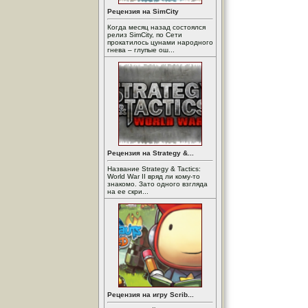
Рецензия на SimCity
Когда месяц назад состоялся
релиз SimCity, по Сети
прокатилось цунами народного
гнева – глупые ош...
Рецензия на Strategy &...
Название Strategy & Tactics:
World War II вряд ли кому-то
знакомо. Зато одного взгляда
на ее скри...
Рецензия на игру Scrib...