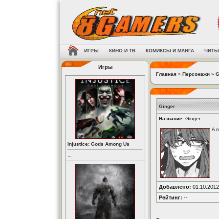
ИГРЫ
КИНО И ТВ
КОМИКСЫ И МАНГА
ЧИТЫ
Игры
Главная
»
Персонажи
»
G
Ginger
Название:
Ginger
A m
Injustice: Gods Among Us
...
Добавлено:
01.10.2012
Рейтинг:
--