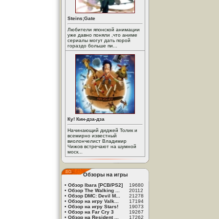
Steins;Gate
Любители японской анимации
уже давно поняли ,что аниме
сериалы могут дать порой
гораздо больше пи...
Ку! Кин-дза-дза
Начинающий диджей Толик и
всемирно известный
виолончелист Владимир
Чижов встречают на шумной
моск...
Обзоры на игры
•
Обзор Ibara [PCB/PS2]
19680
•
Обзор The Walking ...
20112
•
Обзор DMC: Devil M...
21278
•
Обзор на игру Valk...
17194
•
Обзор на игру Stars!
19073
•
Обзор на Far Cry 3
19267
•
Обзор на Resident ...
17262