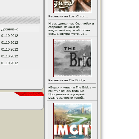
Рецензия на Lost Chron...
Игры, сделанные без любви и
старания, похожи на
Добавлено
воздушный шар – оболочка
есть, а внутри пусто. Lo...
01.10.2012
01.10.2012
01.10.2012
01.10.2012
01.10.2012
Рецензия на The Bridge
«Верх» и «низ» в The Bridge —
понятия относительные.
Прогуливаясь под аркой,
можно запросто перей...