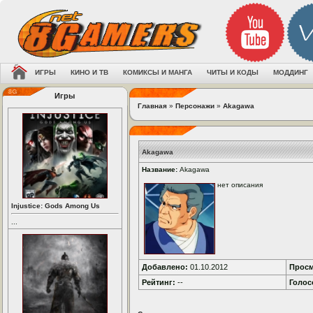
ИГРЫ
КИНО И ТВ
КОМИКСЫ И МАНГА
ЧИТЫ И КОДЫ
МОДДИНГ
Игры
Главная
»
Персонажи
»
Akagawa
Akagawa
Название:
Akagawa
нет описания
Injustice: Gods Among Us
...
Добавлено:
01.10.2012
Просм
Рейтинг:
--
Голос