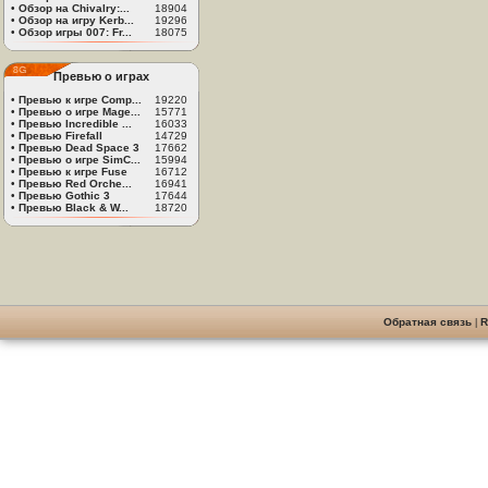
•
Обзор на Chivalry:...
18904
•
Обзор на игру Kerb...
19296
•
Обзор игры 007: Fr...
18075
Превью о играх
•
Превью к игре Comp...
19220
•
Превью о игре Mage...
15771
•
Превью Incredible ...
16033
•
Превью Firefall
14729
•
Превью Dead Space 3
17662
•
Превью о игре SimC...
15994
•
Превью к игре Fuse
16712
•
Превью Red Orche...
16941
•
Превью Gothic 3
17644
•
Превью Black & W...
18720
Обратная связь
|