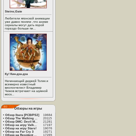
Steins;Gate
Любители японской анимации
уже давно поняли ,что аниме
сериалы могут дать порой
гораздо больше пи...
Ку! Кин-дза-дза
Начинающий диджей Толик и
всемирно известный
виолончелист Владимир
Чижов встречают на шумной
моск...
Обзоры на игры
•
Обзор Ibara [PCB/PS2]
19684
•
Обзор The Walking ...
20115
•
Обзор DMC: Devil M...
21281
•
Обзор на игру Valk...
17197
•
Обзор на игру Stars!
19076
•
Обзор на Far Cry 3
19271
•
Обзор на Resident ...
17265