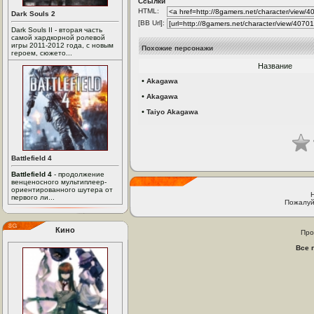
Ссылки
HTML:
Dark Souls 2
[BB Url]:
Dark Souls II - вторая часть
самой хардкорной ролевой
игры 2011-2012 года, с новым
Похожие персонажи
героем, сюжето...
Название
•
Akagawa
•
Akagawa
•
Taiyo Akagawa
Battlefield 4
Battlefield 4
- продолжение
венценосного мультиплеер-
ориентированного шутера от
первого ли...
Пожалуй
Кино
Про
Все 