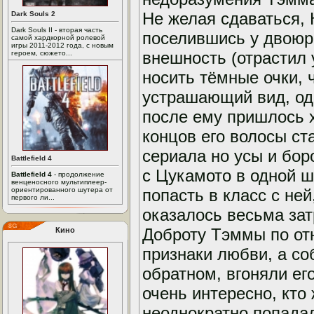
Не желая сдаваться, 
Dark Souls 2
Dark Souls II - вторая часть
поселившись у двоюр
самой хардкорной ролевой
игры 2011-2012 года, с новым
внешность (отрастил 
героем, сюжето...
носить тёмные очки, 
устрашающий вид, одн
после ему пришлось х
концов его волосы ст
сериала но усы и бор
Battlefield 4
с Цукамото в одной ш
Battlefield 4
- продолжение
венценосного мультиплеер-
ориентированного шутера от
попасть в класс с ней
первого ли...
оказалось весьма за
Доброту Тэммы по от
Кино
признаки любви, а с
обратном, вгоняли е
очень интересно, кто
неоднократно попада