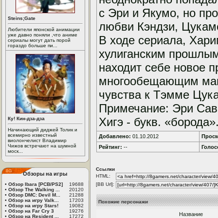
с Эри и Якумо, но пр
Steins;Gate
любви Кэндзи, Цукамо
Любители японской анимации
уже давно поняли ,что аниме
В ходе сериала, Хари
сериалы могут дать порой
гораздо больше пи...
хулиганским прошлым 
находит себе новое п
многообещающим манг
чувства к Тэмме Цук
Примечание: Эри Сав
Хигэ - букв. «борода»
Ку! Кин-дза-дза
Начинающий диджей Толик и
всемирно известный
Добавлено:
01.10.2012
Просм
виолончелист Владимир
Чижов встречают на шумной
Рейтинг:
--
Голос
моск...
Ссылки
Обзоры на игры
HTML:
•
Обзор Ibara [PCB/PS2]
19688
[BB Url]:
•
Обзор The Walking ...
20120
•
Обзор DMC: Devil M...
21288
•
Обзор на игру Valk...
17203
Похожие персонажи
•
Обзор на игру Stars!
19082
•
Обзор на Far Cry 3
19276
Название
•
Обзор на Resident ...
17272