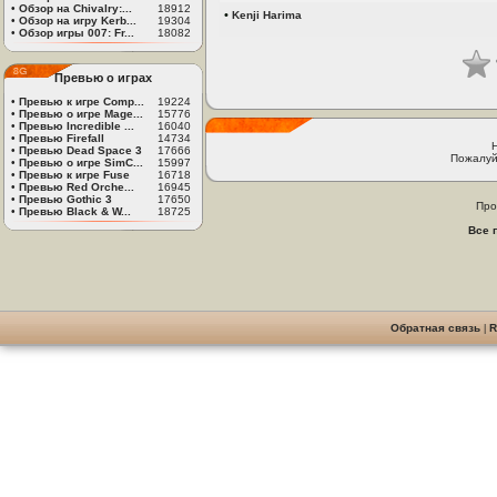
•
Обзор на Chivalry:...
18912
•
Kenji Harima
•
Обзор на игру Kerb...
19304
•
Обзор игры 007: Fr...
18082
Превью о играх
•
Превью к игре Comp...
19224
•
Превью о игре Mage...
15776
•
Превью Incredible ...
16040
•
Превью Firefall
14734
•
Превью Dead Space 3
17666
Пожалуй
•
Превью о игре SimC...
15997
•
Превью к игре Fuse
16718
•
Превью Red Orche...
16945
•
Превью Gothic 3
17650
Про
•
Превью Black & W...
18725
Все 
Обратная связь
|