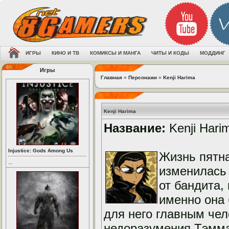
ИГРЫ
КИНО И ТВ
КОМИКСЫ И МАНГА
ЧИТЫ И КОДЫ
МОДДИНГ
Игры
Главная
»
Персонажи
»
Kenji Harima
Kenji Harima
Название:
Kenji Hari
Injustice: Gods Among Us
Жизнь пятн
...
изменилась 
от бандита,
именно она 
для него главным чел
недоразумения Тэмма