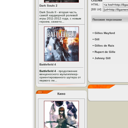
Ссылки
HTML:
Dark Souls 2
[BB Url]:
Dark Souls II - вторая часть
самой хардкорной ролевой
игры 2011-2012 года, с новым
Похожие персонажи
героем, сюжето...
•
Gilles Mayford
•
Gill
•
Gilles de Rais
•
Rupert de Gille
•
Johnny Gill
Battlefield 4
Battlefield 4
- продолжение
венценосного мультиплеер-
ориентированного шутера от
первого ли...
Кино