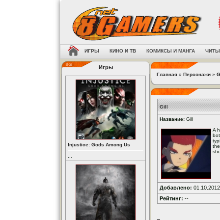
ИГРЫ
КИНО И ТВ
КОМИКСЫ И МАНГА
ЧИТЫ
Игры
Главная
»
Персонажи
»
G
Gill
Название:
Gill
A h
bot
typ
Injustice: Gods Among Us
the
sho
...
Добавлено:
01.10.2012
Рейтинг:
--