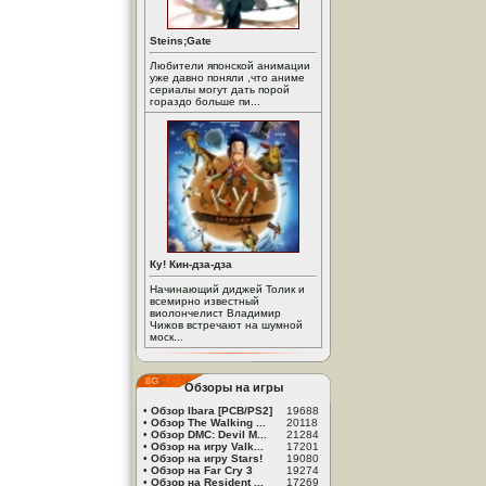
Steins;Gate
Любители японской анимации
уже давно поняли ,что аниме
сериалы могут дать порой
гораздо больше пи...
Ку! Кин-дза-дза
Начинающий диджей Толик и
всемирно известный
виолончелист Владимир
Чижов встречают на шумной
моск...
Обзоры на игры
•
Обзор Ibara [PCB/PS2]
19688
•
Обзор The Walking ...
20118
•
Обзор DMC: Devil M...
21284
•
Обзор на игру Valk...
17201
•
Обзор на игру Stars!
19080
•
Обзор на Far Cry 3
19274
•
Обзор на Resident ...
17269