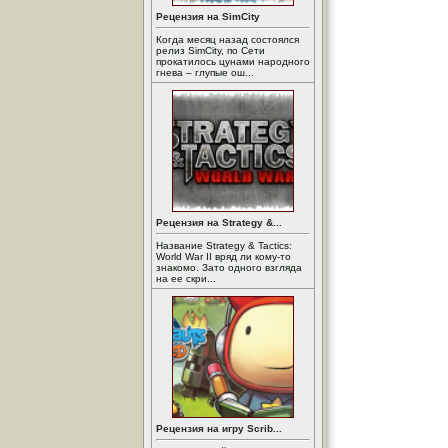
Рецензия на SimCity
Когда месяц назад состоялся
релиз SimCity, по Сети
прокатилось цунами народного
гнева – глупые ош...
Рецензия на Strategy &...
Название Strategy & Tactics:
World War II вряд ли кому-то
знакомо. Зато одного взгляда
на ее скри...
Рецензия на игру Scrib...