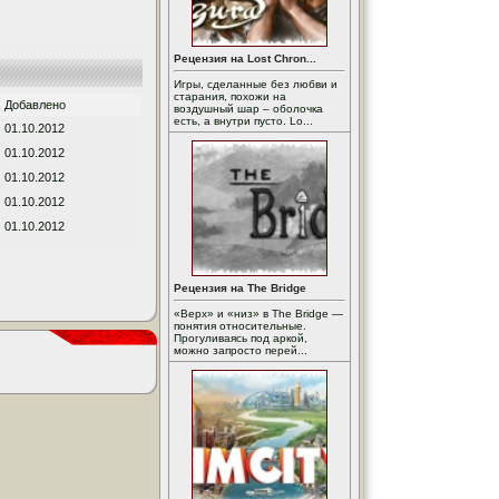
Рецензия на Lost Chron...
Игры, сделанные без любви и
старания, похожи на
Добавлено
воздушный шар – оболочка
есть, а внутри пусто. Lo...
01.10.2012
01.10.2012
01.10.2012
01.10.2012
01.10.2012
Рецензия на The Bridge
«Верх» и «низ» в The Bridge —
понятия относительные.
Прогуливаясь под аркой,
можно запросто перей...