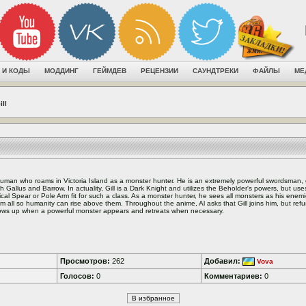
 И КОДЫ
МОДДИНГ
ГЕЙМДЕВ
РЕЦЕНЗИИ
САУНДТРЕКИ
ФАЙЛЫ
МЕ
ill
uman who roams in Victoria Island as a monster hunter. He is an extremely powerful swordsman,
h Gallus and Barrow. In actuality, Gill is a Dark Knight and utilizes the Beholder's powers, but us
ical Spear or Pole Arm fit for such a class. As a monster hunter, he sees all monsters as his enem
m all so humanity can rise above them. Throughout the anime, Al asks that Gill joins him, but refu
ws up when a powerful monster appears and retreats when necessary.
Просмотров:
262
Добавил:
Vova
Голосов:
0
Комментариев:
0