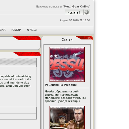
Metal Gear Online
Возможно вы искали: '
'
August 07 2026 21:18:00
ДИА
ЮМОР
ФЛЕШ
Статьи
 capable of outmatching
es a sword instead of the
ies and intends to slay
Рецензия на Pressure
ses, although Gill often
Чтобы обратить на себя
внимание, начинающие
маленькие разработчики, как
правило, уходят в жанры, ...