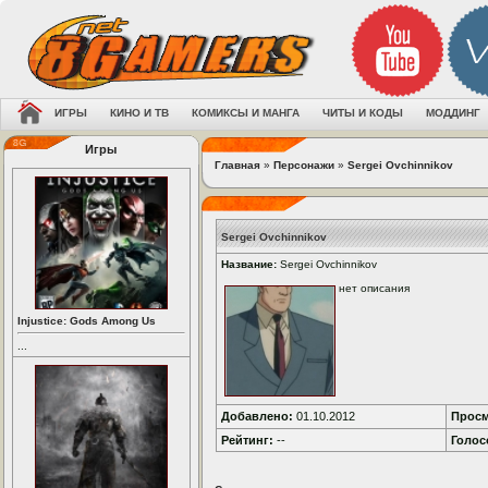
ИГРЫ
КИНО И ТВ
КОМИКСЫ И МАНГА
ЧИТЫ И КОДЫ
МОДДИНГ
Игры
Главная
»
Персонажи
»
Sergei Ovchinnikov
Sergei Ovchinnikov
Название:
Sergei Ovchinnikov
нет описания
Injustice: Gods Among Us
...
Добавлено:
01.10.2012
Просм
Рейтинг:
--
Голос