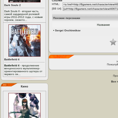
Ссылки
HTML:
Dark Souls 2
[BB Url]:
Dark Souls II - вторая часть
самой хардкорной ролевой
игры 2011-2012 года, с новым
Похожие персонажи
героем, сюжето...
Название
•
Sergei Ovchinnikov
Battlefield 4
Пожалуй
Battlefield 4
- продолжение
венценосного мультиплеер-
ориентированного шутера от
первого ли...
Про
Все 
Кино