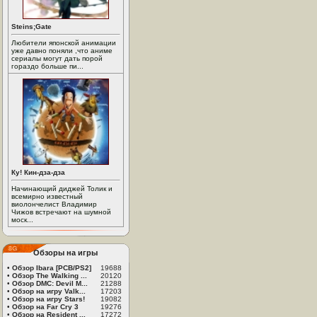
Steins;Gate
Любители японской анимации
уже давно поняли ,что аниме
сериалы могут дать порой
гораздо больше пи...
Ку! Кин-дза-дза
Начинающий диджей Толик и
всемирно известный
виолончелист Владимир
Чижов встречают на шумной
моск...
Обзоры на игры
•
Обзор Ibara [PCB/PS2]
19688
•
Обзор The Walking ...
20120
•
Обзор DMC: Devil M...
21288
•
Обзор на игру Valk...
17203
•
Обзор на игру Stars!
19082
•
Обзор на Far Cry 3
19276
•
Обзор на Resident ...
17272