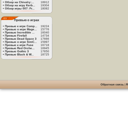
•
Обзор на Chivalry:...
18912
•
Обзор на игру Kerb...
19304
•
Обзор игры 007: Fr...
18082
Превью о играх
•
Превью к игре Comp...
19224
•
Превью о игре Mage...
15776
•
Превью Incredible ...
16040
•
Превью Firefall
14734
•
Превью Dead Space 3
17666
•
Превью о игре SimC...
15997
•
Превью к игре Fuse
16718
•
Превью Red Orche...
16945
•
Превью Gothic 3
17650
•
Превью Black & W...
18725
Обратная связь
|