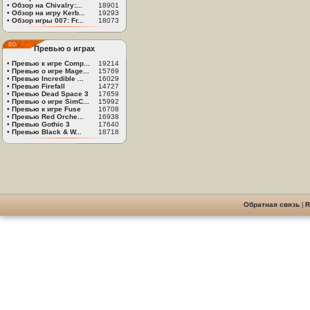
•
Обзор на Chivalry:...
18901
•
Обзор на игру Kerb...
19293
•
Обзор игры 007: Fr...
18073
Превью о играх
•
Превью к игре Comp...
19214
•
Превью о игре Mage...
15769
•
Превью Incredible ...
16029
•
Превью Firefall
14727
•
Превью Dead Space 3
17659
•
Превью о игре SimC...
15992
•
Превью к игре Fuse
16708
•
Превью Red Orche...
16938
•
Превью Gothic 3
17640
•
Превью Black & W...
18718
Обратная связь
|