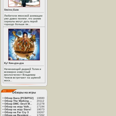
Steins;Gate
Любители японской анимации
уже давно поняли ,что аниме
сериалы могут дать порой
гораздо больше пи...
Ку! Кин-дза-дза
Начинающий диджей Толик и
всемирно известный
виолончелист Владимир
Чижов встречают на шумной
моск...
Обзоры на игры
•
Обзор Ibara [PCB/PS2]
19680
•
Обзор The Walking ...
20112
•
Обзор DMC: Devil M...
21278
•
Обзор на игру Valk...
17194
•
Обзор на игру Stars!
19073
•
Обзор на Far Cry 3
19267
•
Обзор на Resident ...
17262