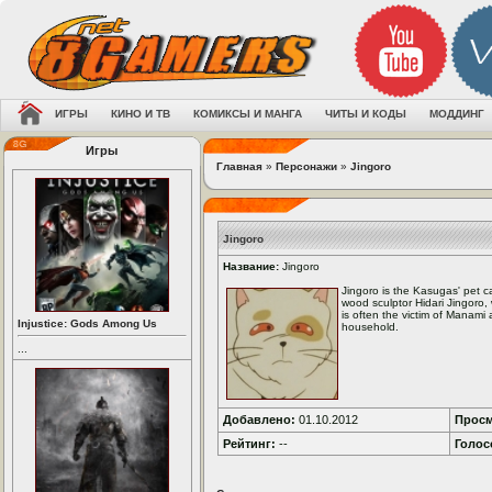
ИГРЫ
КИНО И ТВ
КОМИКСЫ И МАНГА
ЧИТЫ И КОДЫ
МОДДИНГ
Игры
Главная
»
Персонажи
»
Jingoro
Jingoro
Название:
Jingoro
Jingoro is the Kasugas' pet 
wood sculptor Hidari Jingoro,
is often the victim of Manami
Injustice: Gods Among Us
household.
...
Добавлено:
01.10.2012
Просм
Рейтинг:
--
Голос