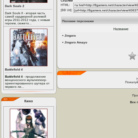
Ссылки
HTML:
Dark Souls 2
[BB Url]:
Dark Souls II - вторая часть
самой хардкорной ролевой
игры 2011-2012 года, с новым
Похожие персонажи
героем, сюжето...
Название
•
Jingoro
•
Jingoro Amayo
Battlefield 4
Battlefield 4
- продолжение
венценосного мультиплеер-
Пожалуй
ориентированного шутера от
первого ли...
Про
Кино
Все 