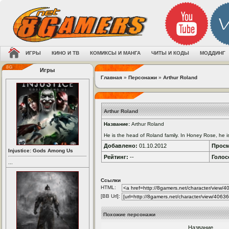
ИГРЫ
КИНО И ТВ
КОМИКСЫ И МАНГА
ЧИТЫ И КОДЫ
МОДДИНГ
Игры
Главная
»
Персонажи
»
Arthur Roland
Arthur Roland
Название:
Arthur Roland
He is the head of Roland family. In Honey Rose, he i
Добавлено:
01.10.2012
Просм
Injustice: Gods Among Us
Рейтинг:
--
Голос
...
Ссылки
HTML:
[BB Url]:
Похожие персонажи
Название