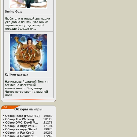
Steins;Gate
Любители японской анимации
уже давно поняли ,что аниме
сериалы могут дать порой
гораздо больше пи...
Ку! Кин-дза-дза
Начинающий диджей Толик и
всемирно известный
виолончелист Владимир
Чижов встречают на шумной
моск...
Обзоры на игры
•
Обзор Ibara [PCB/PS2]
19680
•
Обзор The Walking ...
20112
•
Обзор DMC: Devil M...
21278
•
Обзор на игру Valk...
17194
•
Обзор на игру Stars!
19073
•
Обзор на Far Cry 3
19267
•
Обзор на Resident ...
17262