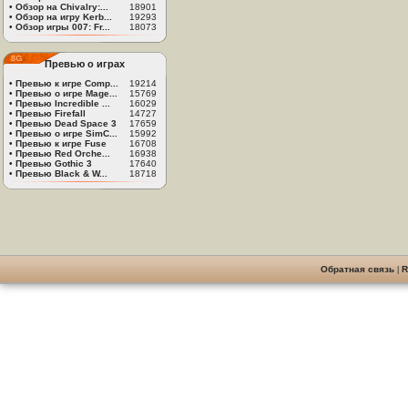
•
Обзор на Chivalry:...
18901
•
Обзор на игру Kerb...
19293
•
Обзор игры 007: Fr...
18073
Превью о играх
•
Превью к игре Comp...
19214
•
Превью о игре Mage...
15769
•
Превью Incredible ...
16029
•
Превью Firefall
14727
•
Превью Dead Space 3
17659
•
Превью о игре SimC...
15992
•
Превью к игре Fuse
16708
•
Превью Red Orche...
16938
•
Превью Gothic 3
17640
•
Превью Black & W...
18718
Обратная связь
|