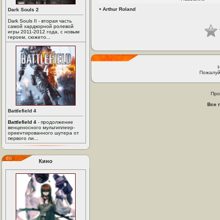
•
Arthur Roland
Dark Souls 2
Dark Souls II - вторая часть
самой хардкорной ролевой
игры 2011-2012 года, с новым
героем, сюжето...
Пожалуй
Про
Все 
Battlefield 4
Battlefield 4
- продолжение
венценосного мультиплеер-
ориентированного шутера от
первого ли...
Кино