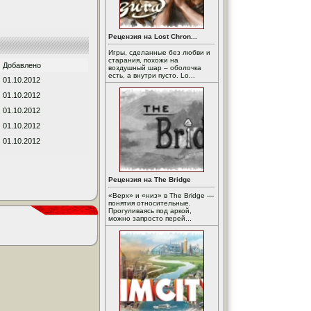
Рецензия на Lost Chron...
Игры, сделанные без любви и
старания, похожи на
Добавлено
воздушный шар – оболочка
есть, а внутри пусто. Lo...
01.10.2012
01.10.2012
01.10.2012
01.10.2012
01.10.2012
Рецензия на The Bridge
«Верх» и «низ» в The Bridge —
понятия относительные.
Прогуливаясь под аркой,
можно запросто перей...