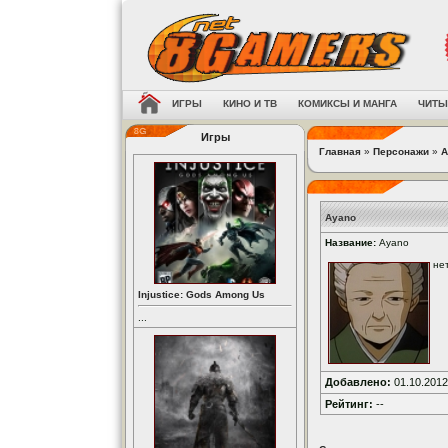
ИГРЫ
КИНО И ТВ
КОМИКСЫ И МАНГА
ЧИТЫ
Игры
Главная
»
Персонажи
»
A
Ayano
Название:
Ayano
не
Injustice: Gods Among Us
...
Добавлено:
01.10.2012
Рейтинг:
--