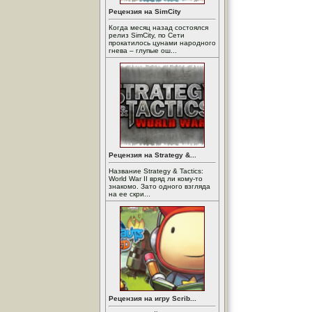
Рецензия на SimCity
Когда месяц назад состоялся
релиз SimCity, по Сети
прокатилось цунами народного
гнева – глупые ош...
Рецензия на Strategy &...
Название Strategy & Tactics:
World War II вряд ли кому-то
знакомо. Зато одного взгляда
на ее скри...
Рецензия на игру Scrib...