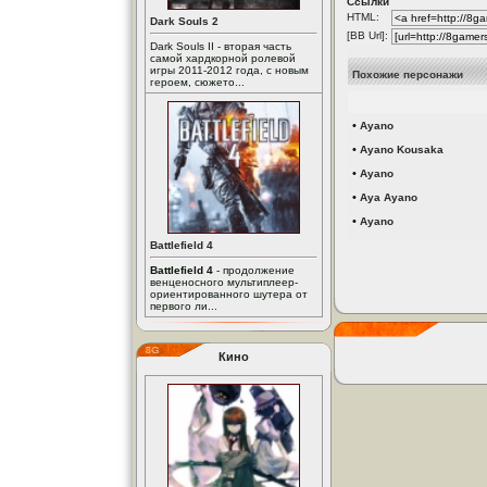
Ссылки
HTML:
Dark Souls 2
[BB Url]:
Dark Souls II - вторая часть
самой хардкорной ролевой
игры 2011-2012 года, с новым
Похожие персонажи
героем, сюжето...
•
Ayano
•
Ayano Kousaka
•
Ayano
•
Aya Ayano
•
Ayano
Battlefield 4
Battlefield 4
- продолжение
венценосного мультиплеер-
ориентированного шутера от
первого ли...
Кино