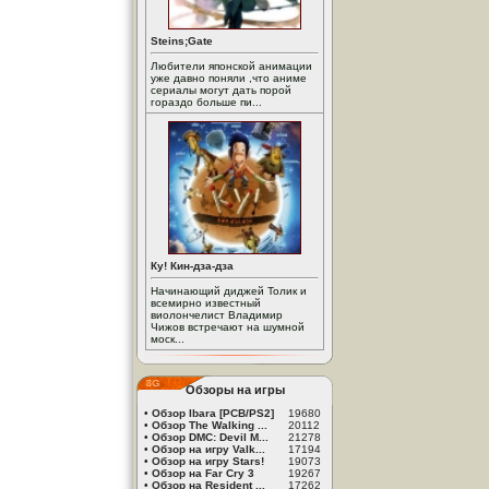
Steins;Gate
Любители японской анимации
уже давно поняли ,что аниме
сериалы могут дать порой
гораздо больше пи...
Ку! Кин-дза-дза
Начинающий диджей Толик и
всемирно известный
виолончелист Владимир
Чижов встречают на шумной
моск...
Обзоры на игры
•
Обзор Ibara [PCB/PS2]
19680
•
Обзор The Walking ...
20112
•
Обзор DMC: Devil M...
21278
•
Обзор на игру Valk...
17194
•
Обзор на игру Stars!
19073
•
Обзор на Far Cry 3
19267
•
Обзор на Resident ...
17262