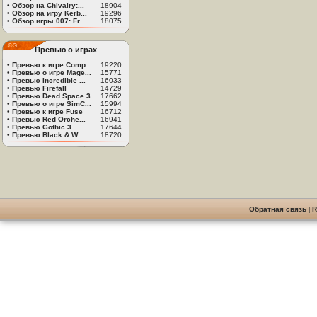
•
Обзор на Chivalry:...
18904
•
Обзор на игру Kerb...
19296
•
Обзор игры 007: Fr...
18075
Превью о играх
•
Превью к игре Comp...
19220
•
Превью о игре Mage...
15771
•
Превью Incredible ...
16033
•
Превью Firefall
14729
•
Превью Dead Space 3
17662
•
Превью о игре SimC...
15994
•
Превью к игре Fuse
16712
•
Превью Red Orche...
16941
•
Превью Gothic 3
17644
•
Превью Black & W...
18720
Обратная связь
|