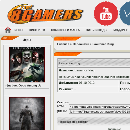
ИГРЫ
КИНО И ТВ
КОМИКСЫ И МАНГА
ЧИТЫ И КОДЫ
МОДДИНГ
Игры
Главная
»
Персонажи
»
Lawrence King
Lawrence King
Название:
Lawrence King
He is Linus King younger brother, another illegitimat
Добавлено:
01.10.2012
Просм
Injustice: Gods Among Us
Рейтинг:
--
Голос
...
Ссылки
HTML:
[BB Url]:
Похожие персонажи
Название