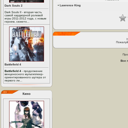
•
Lawrence King
Dark Souls 2
Dark Souls II - вторая часть
самой хардкорной ролевой
игры 2011-2012 года, с новым
героем, сюжето...
Пожалуй
Про
Все 
Battlefield 4
Battlefield 4
- продолжение
венценосного мультиплеер-
ориентированного шутера от
первого ли...
Кино