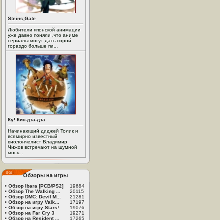
Steins;Gate
Любители японской анимации
уже давно поняли ,что аниме
сериалы могут дать порой
гораздо больше пи...
Ку! Кин-дза-дза
Начинающий диджей Толик и
всемирно известный
виолончелист Владимир
Чижов встречают на шумной
моск...
Обзоры на игры
•
Обзор Ibara [PCB/PS2]
19684
•
Обзор The Walking ...
20115
•
Обзор DMC: Devil M...
21281
•
Обзор на игру Valk...
17197
•
Обзор на игру Stars!
19076
•
Обзор на Far Cry 3
19271
•
Обзор на Resident ...
17265