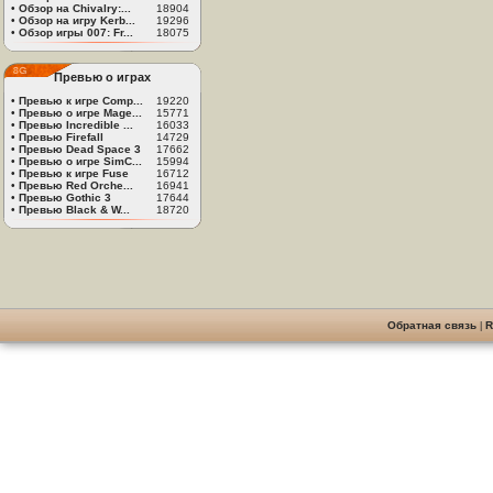
•
Обзор на Chivalry:...
18904
•
Обзор на игру Kerb...
19296
•
Обзор игры 007: Fr...
18075
Превью о играх
•
Превью к игре Comp...
19220
•
Превью о игре Mage...
15771
•
Превью Incredible ...
16033
•
Превью Firefall
14729
•
Превью Dead Space 3
17662
•
Превью о игре SimC...
15994
•
Превью к игре Fuse
16712
•
Превью Red Orche...
16941
•
Превью Gothic 3
17644
•
Превью Black & W...
18720
Обратная связь
|