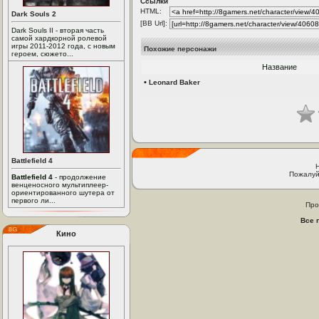
Ссылки
HTML:
Dark Souls 2
[BB Url]:
Dark Souls II - вторая часть
самой хардкорной ролевой
игры 2011-2012 года, с новым
Похожие персонажи
героем, сюжето...
Название
•
Leonard Baker
Battlefield 4
Пожалуй
Battlefield 4
- продолжение
венценосного мультиплеер-
ориентированного шутера от
первого ли...
Про
Все 
Кино