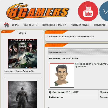
ИГРЫ
КИНО И ТВ
КОМИКСЫ И МАНГА
ЧИТЫ И КОДЫ
МОДДИНГ
Игры
Главная
»
Персонажи
»
Leonard Baker
Leonard Baker
Название:
Leonard Baker
Кок на корабле «Сильвиус»
сражении.
Injustice: Gods Among Us
...
Добавлено:
01.10.2012
Просм
Рейтинг:
--
Голос