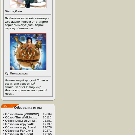
Steins;Gate
Любители японской анимации
уже давно поняли ,что аниме
сериалы могут дать порой
гораздо больше пи...
Ку! Кин-дза-дза
Начинающий диджей Толик и
всемирно известный
виолончелист Владимир
Чижов встречают на шумной
моск...
Обзоры на игры
•
Обзор Ibara [PCB/PS2]
19684
•
Обзор The Walking ...
20115
•
Обзор DMC: Devil M...
21281
•
Обзор на игру Valk...
17197
•
Обзор на игру Stars!
19076
•
Обзор на Far Cry 3
19271
•
Обзор на Resident ...
17265