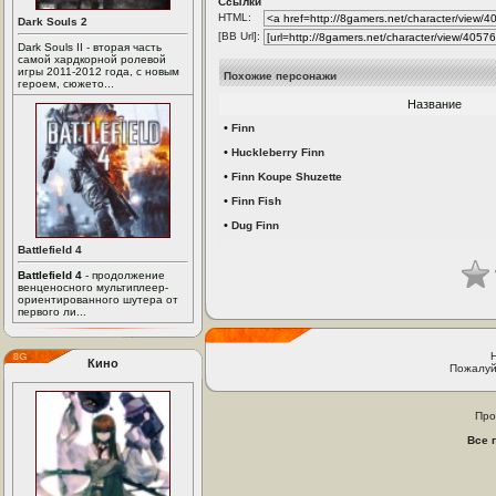
Ссылки
HTML:
Dark Souls 2
[BB Url]:
Dark Souls II - вторая часть
самой хардкорной ролевой
игры 2011-2012 года, с новым
Похожие персонажи
героем, сюжето...
Название
•
Finn
•
Huckleberry Finn
•
Finn Koupe Shuzette
•
Finn Fish
•
Dug Finn
Battlefield 4
Battlefield 4
- продолжение
венценосного мультиплеер-
ориентированного шутера от
первого ли...
Кино
Пожалуй
Про
Все 