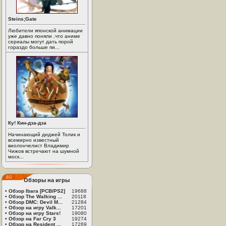
Steins;Gate
Любители японской анимации
уже давно поняли ,что аниме
сериалы могут дать порой
гораздо больше пи...
Ку! Кин-дза-дза
Начинающий диджей Толик и
всемирно известный
виолончелист Владимир
Чижов встречают на шумной
моск...
Обзоры на игры
•
Обзор Ibara [PCB/PS2]
19688
•
Обзор The Walking ...
20118
•
Обзор DMC: Devil M...
21284
•
Обзор на игру Valk...
17201
•
Обзор на игру Stars!
19080
•
Обзор на Far Cry 3
19274
•
Обзор на Resident ...
17269