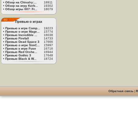
•
Обзор на Chivalry:...
18911
•
Обзор на игру Kerb...
19302
•
Обзор игры 007: Fr...
18079
Превью о играх
•
Превью к игре Comp...
19223
•
Превью о игре Mage...
15774
•
Превью Incredible ...
16038
•
Превью Firefall
14733
•
Превью Dead Space 3
17666
•
Превью о игре SimC...
15997
•
Превью к игре Fuse
16716
•
Превью Red Orche...
16944
•
Превью Gothic 3
17648
•
Превью Black & W...
18724
Обратная связь
|