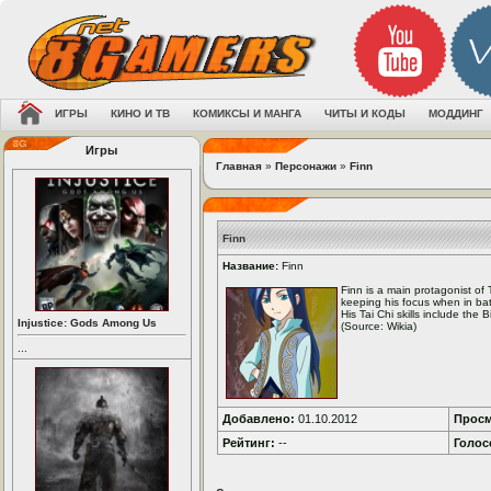
ИГРЫ
КИНО И ТВ
КОМИКСЫ И МАНГА
ЧИТЫ И КОДЫ
МОДДИНГ
Игры
Главная
»
Персонажи
»
Finn
Finn
Название:
Finn
Finn is a main protagonist of 
keeping his focus when in bat
His Tai Chi skills include the B
Injustice: Gods Among Us
(Source: Wikia)
...
Добавлено:
01.10.2012
Просм
Рейтинг:
--
Голос