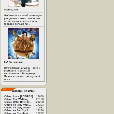
Steins;Gate
Любители японской анимации
уже давно поняли ,что аниме
сериалы могут дать порой
гораздо больше пи...
Ку! Кин-дза-дза
Начинающий диджей Толик и
всемирно известный
виолончелист Владимир
Чижов встречают на шумной
моск...
Обзоры на игры
•
Обзор Ibara [PCB/PS2]
19688
•
Обзор The Walking ...
20120
•
Обзор DMC: Devil M...
21288
•
Обзор на игру Valk...
17203
•
Обзор на игру Stars!
19082
•
Обзор на Far Cry 3
19276
•
Обзор на Resident ...
17272