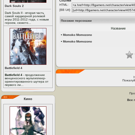
Ссылки
HTML:
Dark Souls 2
[BB Url]:
Dark Souls II - вторая часть
самой хардкорной ролевой
игры 2011-2012 года, с новым
Похожие персонажи
героем, сюжето...
Название
•
Momoko Momozono
•
Momoko Momozono
Battlefield 4
Battlefield 4
- продолжение
венценосного мультиплеер-
Пожалуй
ориентированного шутера от
первого ли...
Про
Кино
Все 