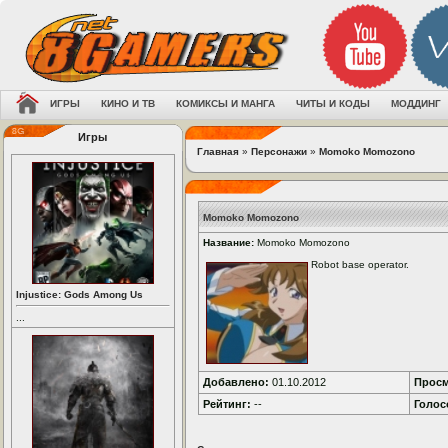
ИГРЫ
КИНО И ТВ
КОМИКСЫ И МАНГА
ЧИТЫ И КОДЫ
МОДДИНГ
Игры
Главная
»
Персонажи
»
Momoko Momozono
Momoko Momozono
Название:
Momoko Momozono
Robot base operator.
Injustice: Gods Among Us
...
Добавлено:
01.10.2012
Просм
Рейтинг:
--
Голос