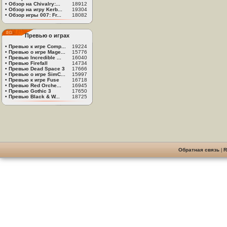
•
Обзор на Chivalry:...
18912
•
Обзор на игру Kerb...
19304
•
Обзор игры 007: Fr...
18082
Превью о играх
•
Превью к игре Comp...
19224
•
Превью о игре Mage...
15776
•
Превью Incredible ...
16040
•
Превью Firefall
14734
•
Превью Dead Space 3
17666
•
Превью о игре SimC...
15997
•
Превью к игре Fuse
16718
•
Превью Red Orche...
16945
•
Превью Gothic 3
17650
•
Превью Black & W...
18725
Обратная связь
|