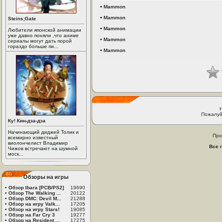
•
Mammon
•
Mammon
Steins;Gate
•
Mammon
Любители японской анимации
уже давно поняли ,что аниме
•
Mammon
сериалы могут дать порой
гораздо больше пи...
•
Mammon
Пожалуй
Ку! Кин-дза-дза
Начинающий диджей Толик и
Про
всемирно известный
виолончелист Владимир
Все 
Чижов встречают на шумной
моск...
Обзоры на игры
•
Обзор Ibara [PCB/PS2]
19690
•
Обзор The Walking ...
20122
•
Обзор DMC: Devil M...
21288
•
Обзор на игру Valk...
17205
•
Обзор на игру Stars!
19085
•
Обзор на Far Cry 3
19277
•
Обзор на Resident ...
17275