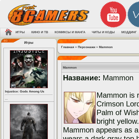
ИГРЫ
КИНО И ТВ
КОМИКСЫ И МАНГА
ЧИТЫ И КОДЫ
МОДДИНГ
Игры
Главная
»
Персонажи
»
Mammon
Mammon
Название:
Mammon
Injustice: Gods Among Us
Mammon is re
...
Crimson Lord
Palm of Wish
bright yellow.
Mammon appears as a ta
wears a dark gray top h