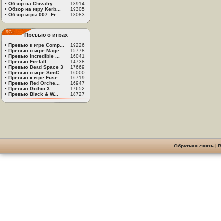
•
Обзор на Chivalry:...
18914
•
Обзор на игру Kerb...
19305
•
Обзор игры 007: Fr...
18083
Превью о играх
•
Превью к игре Comp...
19226
•
Превью о игре Mage...
15778
•
Превью Incredible ...
16041
•
Превью Firefall
14738
•
Превью Dead Space 3
17669
•
Превью о игре SimC...
16000
•
Превью к игре Fuse
16719
•
Превью Red Orche...
16947
•
Превью Gothic 3
17652
•
Превью Black & W...
18727
Обратная связь
|