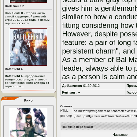
gives him a gentlemanl
Dark Souls 2
Dark Souls II - вторая часть
similar to how a condu
самой хардкорной ролевой
игры 2011-2012 года, с новым
fitting considering how 
героем, сюжето...
However, despite posse
feature: a pair of long 
persistent charm", and 
As a member of Bal M
leader, always able to p
Battlefield 4
as a person is calm and
Battlefield 4
- продолжение
венценосного мультиплеер-
ориентированного шутера от
Добавлено:
01.10.2012
Просм
первого ли...
Рейтинг:
--
Голос
Кино
Ссылки
HTML:
[BB Url]:
Похожие персонажи
Название