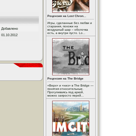
Рецензия на Lost Chron...
Игры, сделанные без любви и
старания, похожи на
Добавлено
воздушный шар – оболочка
есть, а внутри пусто. Lo...
01.10.2012
Рецензия на The Bridge
«Верх» и «низ» в The Bridge —
понятия относительные.
Прогуливаясь под аркой,
можно запросто перей...