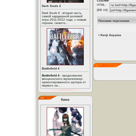
Ссылки
HTML:
Dark Souls 2
[BB Url]:
Dark Souls II - вторая часть
самой хардкорной ролевой
игры 2011-2012 года, с новым
Похожие персонажи
героем, сюжето...
•
Kenji Aoyama
Battlefield 4
Battlefield 4
- продолжение
венценосного мультиплеер-
ориентированного шутера от
первого ли...
Кино