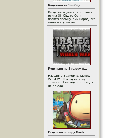
Рецензия на SimCity
Когда месяц назад состоялся
релиз SimCity, по Сети
прокатилось цунами народного
гнева – глупые ош...
Рецензия на Strategy &...
Название Strategy & Tactics:
World War II вряд ли кому-то
знакомо. Зато одного взгляда
на ее скри...
Рецензия на игру Scrib...