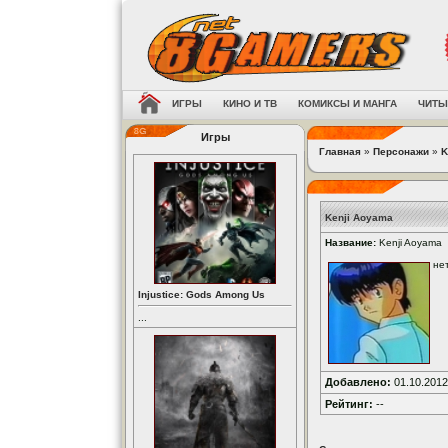
ИГРЫ
КИНО И ТВ
КОМИКСЫ И МАНГА
ЧИТЫ
Игры
Главная
»
Персонажи
»
K
Kenji Aoyama
Название:
Kenji Aoyama
не
Injustice: Gods Among Us
...
Добавлено:
01.10.2012
Рейтинг:
--