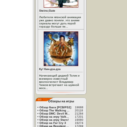
Steins;Gate
Любители японской анимации
уже давно поняли ,что аниме
сериалы могут дать порой
гораздо больше пи...
Ку! Кин-дза-дза
Начинающий диджей Толик и
всемирно известный
виолончелист Владимир
Чижов встречают на шумной
моск...
Обзоры на игры
•
Обзор Ibara [PCB/PS2]
19688
•
Обзор The Walking ...
20118
•
Обзор DMC: Devil M...
21284
•
Обзор на игру Valk...
17201
•
Обзор на игру Stars!
19080
•
Обзор на Far Cry 3
19274
•
Обзор на Resident ...
17269