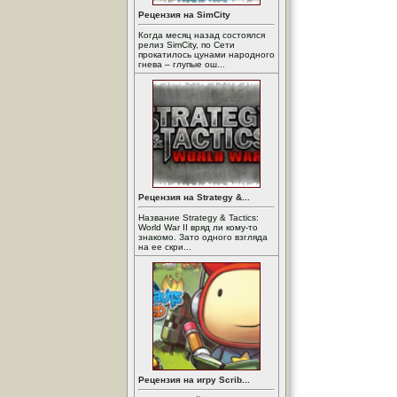
Рецензия на SimCity
Когда месяц назад состоялся
релиз SimCity, по Сети
прокатилось цунами народного
гнева – глупые ош...
Рецензия на Strategy &...
Название Strategy & Tactics:
World War II вряд ли кому-то
знакомо. Зато одного взгляда
на ее скри...
Рецензия на игру Scrib...