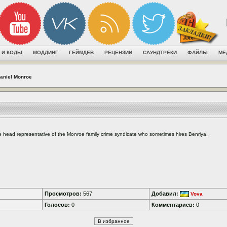
 И КОДЫ
МОДДИНГ
ГЕЙМДЕВ
РЕЦЕНЗИИ
САУНДТРЕКИ
ФАЙЛЫ
МЕ
aniel Monroe
 head representative of the Monroe family crime syndicate who sometimes hires Benriya.
Просмотров:
567
Добавил:
Vova
Голосов:
0
Комментариев:
0