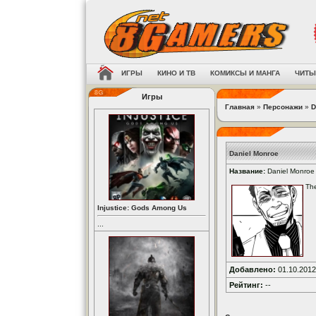
ИГРЫ
КИНО И ТВ
КОМИКСЫ И МАНГА
ЧИТЫ
Игры
Главная
»
Персонажи
»
D
Daniel Monroe
Название:
Daniel Monroe
The
Injustice: Gods Among Us
...
Добавлено:
01.10.2012
Рейтинг:
--