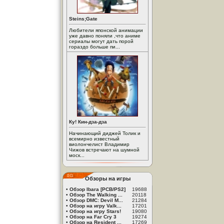
Steins;Gate
Любители японской анимации
уже давно поняли ,что аниме
сериалы могут дать порой
гораздо больше пи...
Ку! Кин-дза-дза
Начинающий диджей Толик и
всемирно известный
виолончелист Владимир
Чижов встречают на шумной
моск...
Обзоры на игры
•
Обзор Ibara [PCB/PS2]
19688
•
Обзор The Walking ...
20118
•
Обзор DMC: Devil M...
21284
•
Обзор на игру Valk...
17201
•
Обзор на игру Stars!
19080
•
Обзор на Far Cry 3
19274
•
Обзор на Resident ...
17269