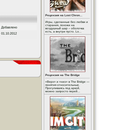
Рецензия на Lost Chron...
Игры, сделанные без любви и
старания, похожи на
Добавлено
воздушный шар – оболочка
есть, а внутри пусто. Lo...
01.10.2012
Рецензия на The Bridge
«Верх» и «низ» в The Bridge —
понятия относительные.
Прогуливаясь под аркой,
можно запросто перей...