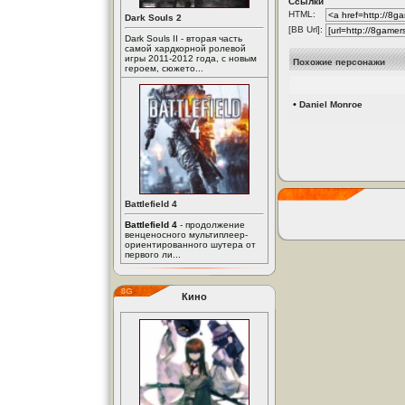
Ссылки
HTML:
Dark Souls 2
[BB Url]:
Dark Souls II - вторая часть
самой хардкорной ролевой
игры 2011-2012 года, с новым
Похожие персонажи
героем, сюжето...
•
Daniel Monroe
Battlefield 4
Battlefield 4
- продолжение
венценосного мультиплеер-
ориентированного шутера от
первого ли...
Кино