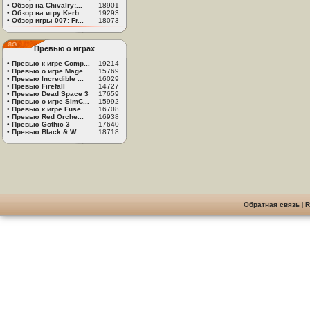
•
Обзор на Chivalry:...
18901
•
Обзор на игру Kerb...
19293
•
Обзор игры 007: Fr...
18073
Превью о играх
•
Превью к игре Comp...
19214
•
Превью о игре Mage...
15769
•
Превью Incredible ...
16029
•
Превью Firefall
14727
•
Превью Dead Space 3
17659
•
Превью о игре SimC...
15992
•
Превью к игре Fuse
16708
•
Превью Red Orche...
16938
•
Превью Gothic 3
17640
•
Превью Black & W...
18718
Обратная связь
|