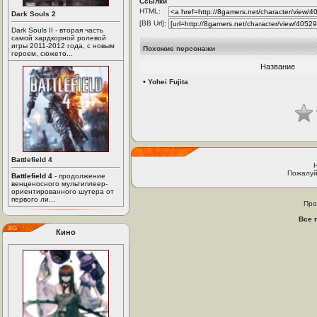
Ссылки
HTML:
Dark Souls 2
[BB Url]:
Dark Souls II - вторая часть
самой хардкорной ролевой
игры 2011-2012 года, с новым
Похожие персонажи
героем, сюжето...
Название
•
Yohei Fujita
Battlefield 4
Пожалуй
Battlefield 4
- продолжение
венценосного мультиплеер-
ориентированного шутера от
первого ли...
Про
Все 
Кино