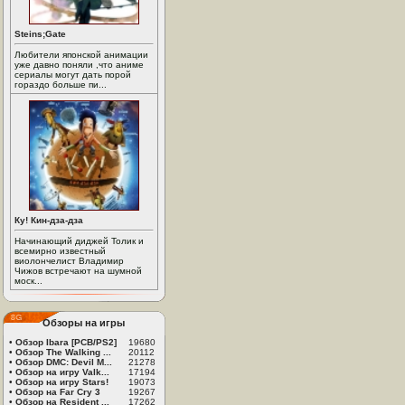
Steins;Gate
Любители японской анимации
уже давно поняли ,что аниме
сериалы могут дать порой
гораздо больше пи...
Ку! Кин-дза-дза
Начинающий диджей Толик и
всемирно известный
виолончелист Владимир
Чижов встречают на шумной
моск...
Обзоры на игры
•
Обзор Ibara [PCB/PS2]
19680
•
Обзор The Walking ...
20112
•
Обзор DMC: Devil M...
21278
•
Обзор на игру Valk...
17194
•
Обзор на игру Stars!
19073
•
Обзор на Far Cry 3
19267
•
Обзор на Resident ...
17262