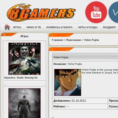
ИГРЫ
КИНО И ТВ
КОМИКСЫ И МАНГА
ЧИТЫ И КОДЫ
МОДДИНГ
Игры
Главная
»
Персонажи
»
Yohei Fujita
Yohei Fujita
Название:
Yohei Fujita
Yohei Fujita is the young em
he took interest in Junya. As t
Injustice: Gods Among Us
...
Добавлено:
01.10.2012
Просм
Рейтинг:
--
Голос