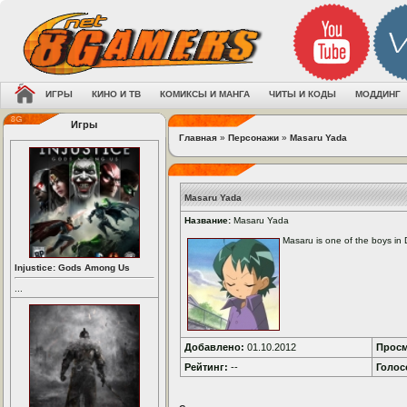
ИГРЫ
КИНО И ТВ
КОМИКСЫ И МАНГА
ЧИТЫ И КОДЫ
МОДДИНГ
Игры
Главная
»
Персонажи
»
Masaru Yada
Masaru Yada
Название:
Masaru Yada
Masaru is one of the boys in D
Injustice: Gods Among Us
...
Добавлено:
01.10.2012
Просм
Рейтинг:
--
Голос