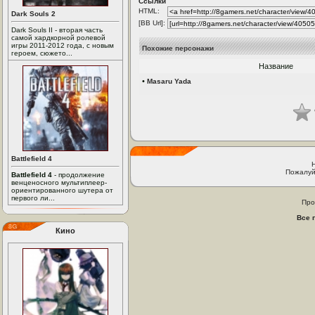
Ссылки
HTML:
Dark Souls 2
[BB Url]:
Dark Souls II - вторая часть
самой хардкорной ролевой
игры 2011-2012 года, с новым
Похожие персонажи
героем, сюжето...
Название
•
Masaru Yada
Battlefield 4
Пожалуй
Battlefield 4
- продолжение
венценосного мультиплеер-
ориентированного шутера от
первого ли...
Про
Все 
Кино