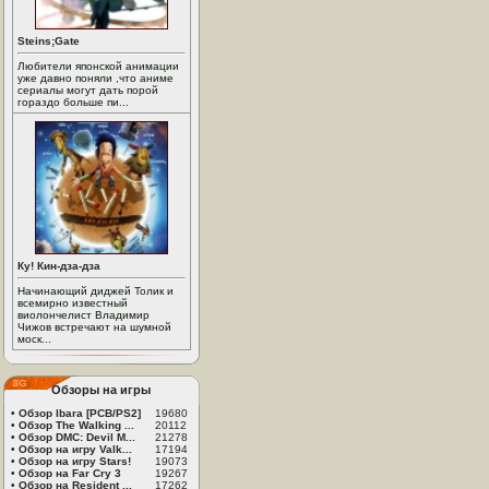
Steins;Gate
Любители японской анимации
уже давно поняли ,что аниме
сериалы могут дать порой
гораздо больше пи...
Ку! Кин-дза-дза
Начинающий диджей Толик и
всемирно известный
виолончелист Владимир
Чижов встречают на шумной
моск...
Обзоры на игры
•
Обзор Ibara [PCB/PS2]
19680
•
Обзор The Walking ...
20112
•
Обзор DMC: Devil M...
21278
•
Обзор на игру Valk...
17194
•
Обзор на игру Stars!
19073
•
Обзор на Far Cry 3
19267
•
Обзор на Resident ...
17262