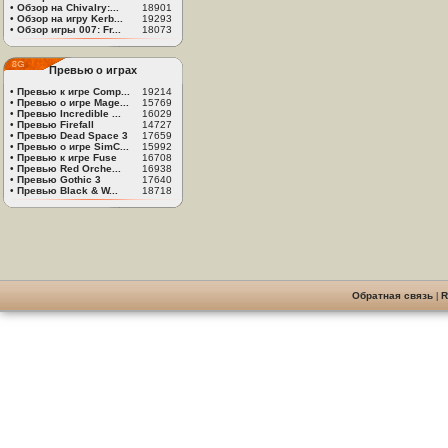
•
Обзор на Chivalry:...
18901
•
Обзор на игру Kerb...
19293
•
Обзор игры 007: Fr...
18073
Превью о играх
•
Превью к игре Comp...
19214
•
Превью о игре Mage...
15769
•
Превью Incredible ...
16029
•
Превью Firefall
14727
•
Превью Dead Space 3
17659
•
Превью о игре SimC...
15992
•
Превью к игре Fuse
16708
•
Превью Red Orche...
16938
•
Превью Gothic 3
17640
•
Превью Black & W...
18718
Обратная связь
|