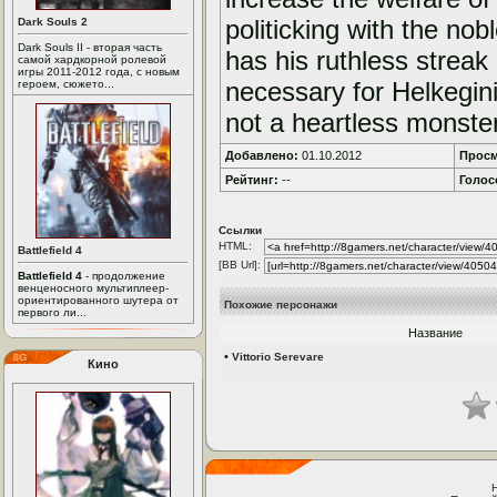
politicking with the nob
Dark Souls 2
Dark Souls II - вторая часть
has his ruthless streak
самой хардкорной ролевой
игры 2011-2012 года, с новым
necessary for Helkeginia
героем, сюжето...
not a heartless monster
Добавлено:
01.10.2012
Просм
Рейтинг:
--
Голос
Ссылки
HTML:
Battlefield 4
[BB Url]:
Battlefield 4
- продолжение
венценосного мультиплеер-
ориентированного шутера от
Похожие персонажи
первого ли...
Название
•
Vittorio Serevare
Кино