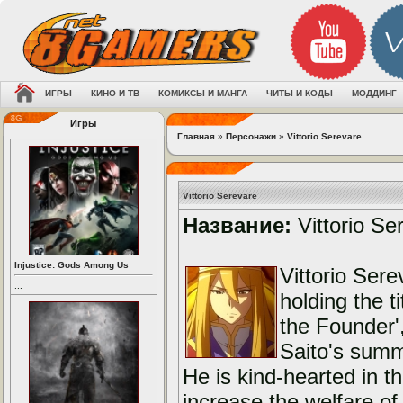
ИГРЫ
КИНО И ТВ
КОМИКСЫ И МАНГА
ЧИТЫ И КОДЫ
МОДДИНГ
Игры
Главная
»
Персонажи
»
Vittorio Serevare
Vittorio Serevare
Название:
Vittorio Se
Injustice: Gods Among Us
Vittorio Sere
...
holding the ti
the Founder',
Saito's sum
He is kind-hearted in t
increase the welfare o