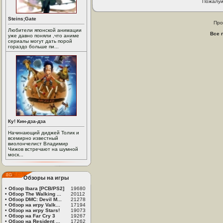
Пожалуй
Steins;Gate
Про
Любители японской анимации
Все 
уже давно поняли ,что аниме
сериалы могут дать порой
гораздо больше пи...
Ку! Кин-дза-дза
Начинающий диджей Толик и
всемирно известный
виолончелист Владимир
Чижов встречают на шумной
моск...
Обзоры на игры
•
Обзор Ibara [PCB/PS2]
19680
•
Обзор The Walking ...
20112
•
Обзор DMC: Devil M...
21278
•
Обзор на игру Valk...
17194
•
Обзор на игру Stars!
19073
•
Обзор на Far Cry 3
19267
•
Обзор на Resident ...
17262