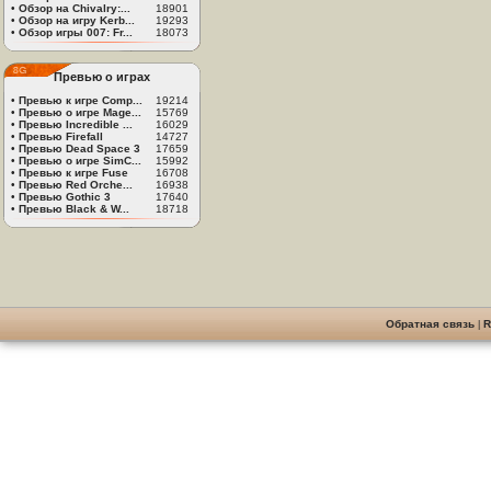
•
Обзор на Chivalry:...
18901
•
Обзор на игру Kerb...
19293
•
Обзор игры 007: Fr...
18073
Превью о играх
•
Превью к игре Comp...
19214
•
Превью о игре Mage...
15769
•
Превью Incredible ...
16029
•
Превью Firefall
14727
•
Превью Dead Space 3
17659
•
Превью о игре SimC...
15992
•
Превью к игре Fuse
16708
•
Превью Red Orche...
16938
•
Превью Gothic 3
17640
•
Превью Black & W...
18718
Обратная связь
|