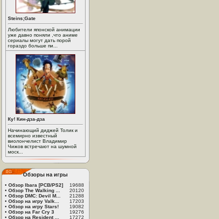
Steins;Gate
Любители японской анимации
уже давно поняли ,что аниме
сериалы могут дать порой
гораздо больше пи...
Ку! Кин-дза-дза
Начинающий диджей Толик и
всемирно известный
виолончелист Владимир
Чижов встречают на шумной
моск...
Обзоры на игры
•
Обзор Ibara [PCB/PS2]
19688
•
Обзор The Walking ...
20120
•
Обзор DMC: Devil M...
21288
•
Обзор на игру Valk...
17203
•
Обзор на игру Stars!
19082
•
Обзор на Far Cry 3
19276
•
Обзор на Resident ...
17272