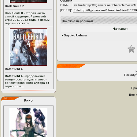
Ссылки
HTML:
Dark Souls 2
[BB Url]:
Dark Souls II - вторая часть
самой хардкорной ролевой
игры 2011-2012 года, с новым
Похожие персонажи
героем, сюжето...
Название
•
Sayoko Uehara
Battlefield 4
Пожалуй
Battlefield 4
- продолжение
венценосного мультиплеер-
ориентированного шутера от
первого ли...
Про
Все 
Кино