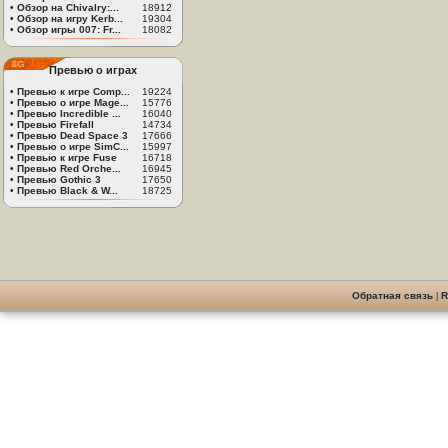
•
Обзор на Chivalry:...
18912
•
Обзор на игру Kerb...
19304
•
Обзор игры 007: Fr...
18082
Превью о играх
•
Превью к игре Comp...
19224
•
Превью о игре Mage...
15776
•
Превью Incredible ...
16040
•
Превью Firefall
14734
•
Превью Dead Space 3
17666
•
Превью о игре SimC...
15997
•
Превью к игре Fuse
16718
•
Превью Red Orche...
16945
•
Превью Gothic 3
17650
•
Превью Black & W...
18725
Обратная связь
|