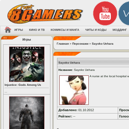
ИГРЫ
КИНО И ТВ
КОМИКСЫ И МАНГА
ЧИТЫ И КОДЫ
МОДДИНГ
Игры
Главная
»
Персонажи
»
Sayoko Uehara
Sayoko Uehara
Название:
Sayoko Uehara
A nurse at the local hospital 
Injustice: Gods Among Us
...
Добавлено:
01.10.2012
Просм
Рейтинг:
--
Голос