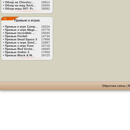
•
Обзор на Chivalry:...
18912
•
Обзор на игру Kerb...
19304
•
Обзор игры 007: Fr...
18082
Превью о играх
•
Превью к игре Comp...
19224
•
Превью о игре Mage...
15776
•
Превью Incredible ...
16040
•
Превью Firefall
14734
•
Превью Dead Space 3
17666
•
Превью о игре SimC...
15997
•
Превью к игре Fuse
16718
•
Превью Red Orche...
16945
•
Превью Gothic 3
17650
•
Превью Black & W...
18725
Обратная связь
|