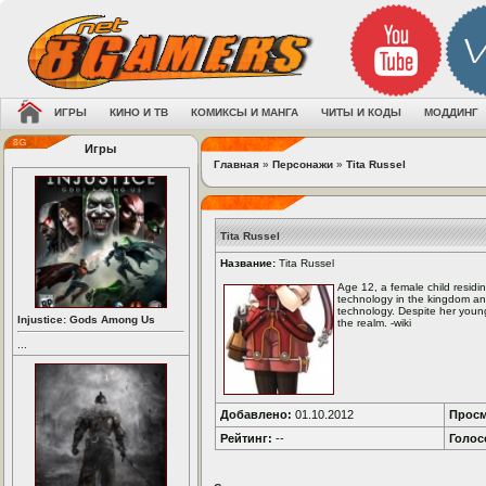
ИГРЫ
КИНО И ТВ
КОМИКСЫ И МАНГА
ЧИТЫ И КОДЫ
МОДДИНГ
Игры
Главная
»
Персонажи
»
Tita Russel
Tita Russel
Название:
Tita Russel
Age 12, a female child residin
technology in the kingdom and
technology. Despite her young
Injustice: Gods Among Us
the realm. -wiki
...
Добавлено:
01.10.2012
Просм
Рейтинг:
--
Голос