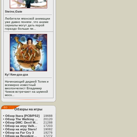
Steins;Gate
Любители японской анимации
уже давно поняли ,что аниме
сериалы могут дать порой
гораздо больше пи...
Ку! Кин-дза-дза
Начинающий диджей Толик и
всемирно известный
виолончелист Владимир
Чижов встречают на шумной
моск...
Обзоры на игры
•
Обзор Ibara [PCB/PS2]
19688
•
Обзор The Walking ...
20120
•
Обзор DMC: Devil M...
21288
•
Обзор на игру Valk...
17203
•
Обзор на игру Stars!
19082
•
Обзор на Far Cry 3
19276
•
Обзор на Resident ...
17272