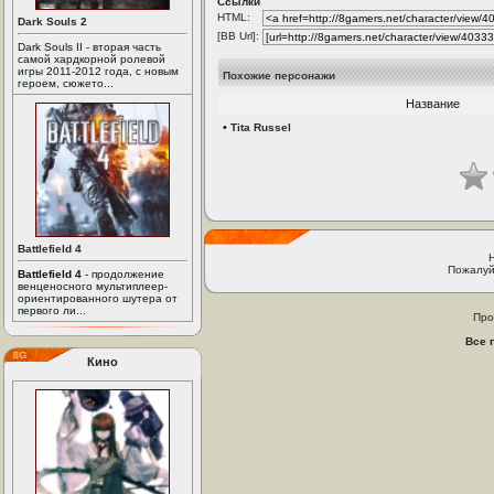
Ссылки
HTML:
Dark Souls 2
[BB Url]:
Dark Souls II - вторая часть
самой хардкорной ролевой
игры 2011-2012 года, с новым
Похожие персонажи
героем, сюжето...
Название
•
Tita Russel
Battlefield 4
Пожалуй
Battlefield 4
- продолжение
венценосного мультиплеер-
ориентированного шутера от
первого ли...
Про
Все 
Кино